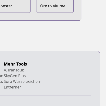
onster
Ore to Akuma
no Blues
Mehr Tools
AITransdub
an
SkyGen Plus
a.
Sora Wasserzeichen-
Entferner