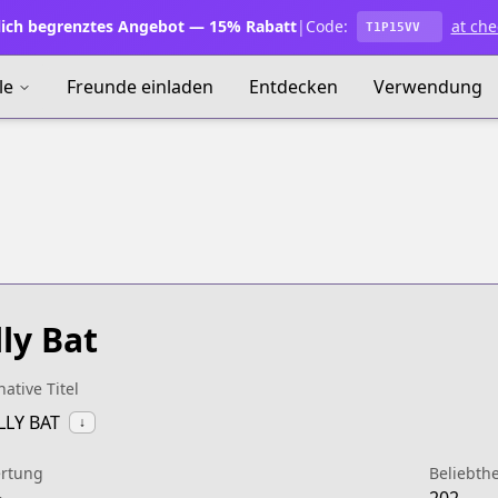
lich begrenztes Angebot — 15% Rabatt
|
Code:
at che
T1P15VV
le
Freunde einladen
Entdecken
Verwendung
lly Bat
native Titel
ILLY BAT
↓
rtung
Beliebthe