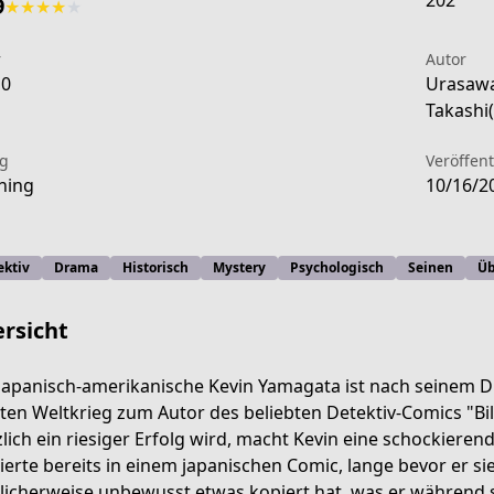
202
9
★
★
★
★
★
r
Autor
10
Urasawa
Takashi(
ag
Veröffen
ning
10/16/2
ektiv
Drama
Historisch
Mystery
Psychologisch
Seinen
Üb
rsicht
japanisch-amerikanische Kevin Yamagata ist nach seinem Dien
ten Weltkrieg zum Autor des beliebten Detektiv-Comics "Bill
-c8a2-4259-9b02-2580185bd2bb?page=1
zlich ein riesiger Erfolg wird, macht Kevin eine schockierend
tierte bereits in einem japanischen Comic, lange bevor er si
icherweise unbewusst etwas kopiert hat, was er während s