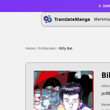
⚡ Zeit
TranslateManga
Merkma
Home
Entdecken
Billy Bat
Bi
Alter
ja:B
Bewe