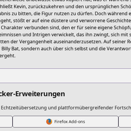
illy-bat
hließt Kevin, zurückzukehren und den ursprünglichen Schöp
ubnis zu bitten, die Figur nutzen zu dürfen. Doch während 
geht, stößt er auf eine düstere und verworrene Geschichte
Charakter verbunden sind, den er für seine eigene Schöpfun
imnissen und Intrigen verwickelt, das ihn zwingt, sich mit 
tten der Vergangenheit auseinanderzusetzen. Auf seiner Re
754496884116425
 Billy Bat, sondern auch über sich selbst und die Verantwo
ergeht.
.html?id=hsntzfe
cker-Erweiterungen
t Echtzeitübersetzung und plattformübergreifender Fortsch
t
Firefox Add-ons