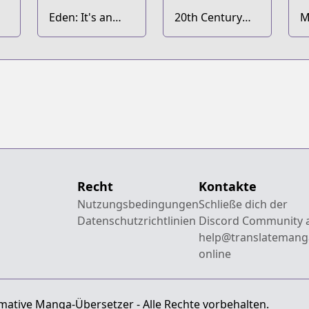
Eden: It's an
20th Century
M
Endless World!
Boys
Recht
Kontakte
Nutzungsbedingungen
Schließe dich der
Datenschutzrichtlinien
Discord Community 
help@translatemang
online
mative Manga-Übersetzer - Alle Rechte vorbehalten.