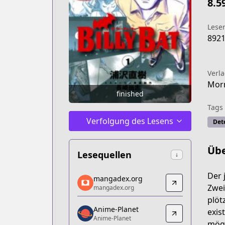
8.5
Lese
892
Verl
Mor
finished
Tags
Verfolgung des Lesens
Det
Übe
Lesequellen
↓
mangadex.org
Der 
mangadex.org
mangadex.org
Zwei
mangadex.org
https://mangadex.org/title/e5357466
plöt
Anime-Planet
Anime-Planet
exis
Anime-Planet
Anime-Planet
mögl