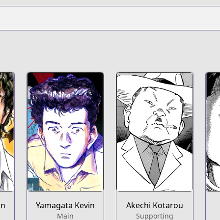
in
Yamagata Kevin
Akechi Kotarou
Main
Supporting