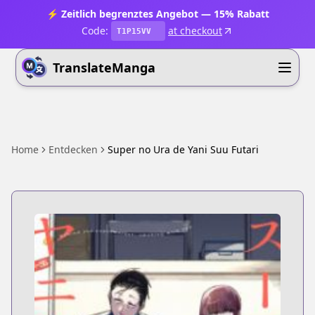
⚡ Zeitlich begrenztes Angebot — 15% Rabatt
Code:
at checkout
T1P15VV
TranslateManga
Home
Entdecken
Super no Ura de Yani Suu Futari