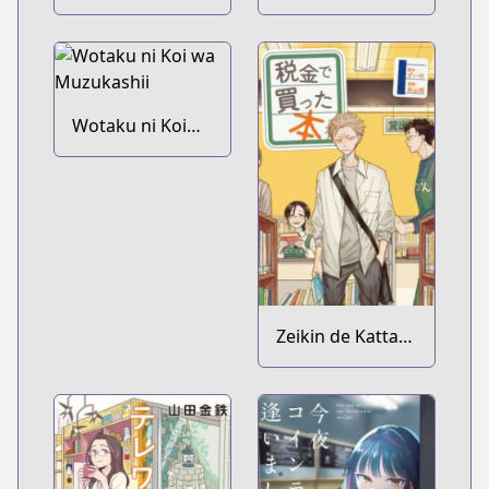
Kaidashi Kikou
no You ni
Wotaku ni Koi
wa Muzukashii
Zeikin de Katta
Hon