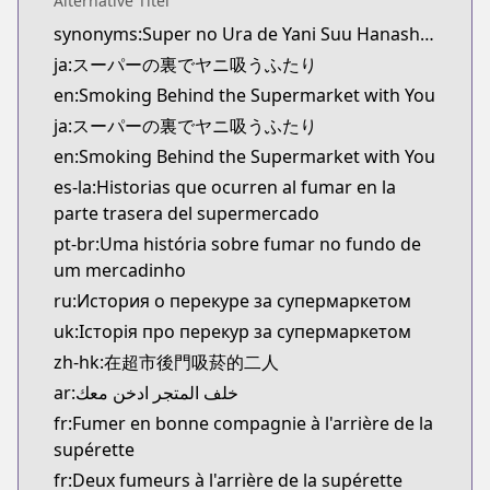
Alternative Titel
Official Raw
synonyms:Super no Ura de Yani Suu Hanashi,A Story About Smoking at the Back of the Supermarket,YaniSuu
https://www.manga-up.com/titles/1026/
ja:スーパーの裏でヤニ吸うふたり
Kitsu
Kitsu
en:Smoking Behind the Supermarket with You
https://kitsu.app/manga/64430
ja:スーパーの裏でヤニ吸うふたり
MangaUpdates
en:Smoking Behind the Supermarket with You
MangaUpdates
es-la:Historias que ocurren al fumar en la
https://www.mangaupdates.com/series.html?id=x
parte trasera del supermercado
Book☆Walker
pt-br:Uma história sobre fumar no fundo de
Book☆Walker
um mercadinho
https://bookwalker.jp/series/367184/list
ru:История о перекуре за супермаркетом
Official English
Official English
uk:Історія про перекур за супермаркетом
https://global.manga-up.com/manga/261
zh-hk:在超市後門吸菸的二人
ar:خلف المتجر ادخن معك
fr:Fumer en bonne compagnie à l'arrière de la
supérette
fr:Deux fumeurs à l'arrière de la supérette