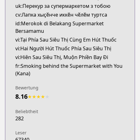
uk:Перекур за супермаркетом з тобою
cv:Лапка хыҫӗнче иккӗн чӗлӗм туртса
id:Merokok di Belakang Supermarket
Bersamamu
vi:Tại Phía Sau Siêu Thị Cùng Em Hút Thuốc
vi:Hai Người Hút Thuốc Phía Sau Siêu Thị
vi:Hiên Sau Siêu Thị, Muộn Phiền Bay Đi
fr:Smoking behind the Supermarket with You
(Kana)
Bewertung
8.16
★
★
★
★
★
Beliebtheit
282
Leser
67340