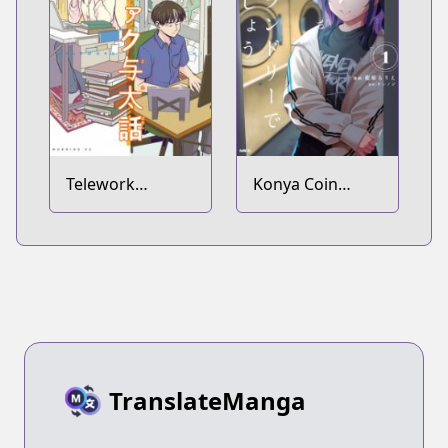
Telework
Konya Coin
Yotabanashi
Laundry de
Aimashou
TranslateManga