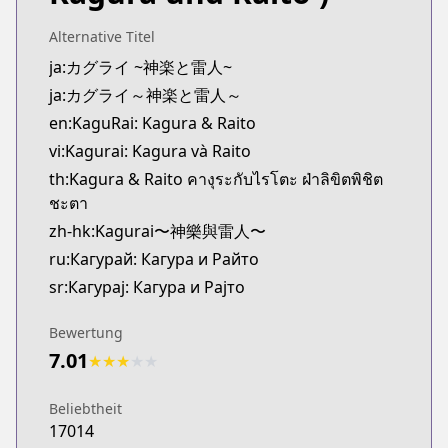
Official Raw
https://www.sunday-webry.com/episode/2550912
Alternative Titel
Kitsu
ja:カグライ ~神楽と雷人~
Kitsu
ja:カグライ～神楽と雷人～
https://kitsu.app/manga/75633
en:KaguRai: Kagura & Raito
MangaUpdates
vi:Kagurai: Kagura và Raito
MangaUpdates
th:Kagura & Raito คางุระกับไรโตะ ฝ่าลิขิตพิชิต
https://www.mangaupdates.com/series.html?id=2
ชะตา
Book☆Walker
Book☆Walker
zh-hk:Kagurai〜神樂與雷人〜
https://bookwalker.jp/series/545719/list
ru:Кагурай: Кагура и Райто
sr:Кагурај: Кагура и Рајто
Bewertung
7.01
★
★
★
★
★
Beliebtheit
17014