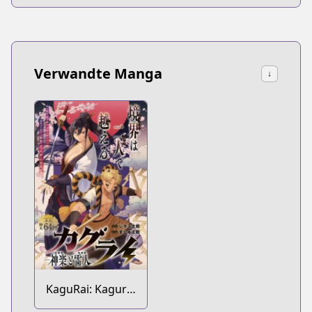
Verwandte Manga
↓
KaguRai: Kagura
to Raito