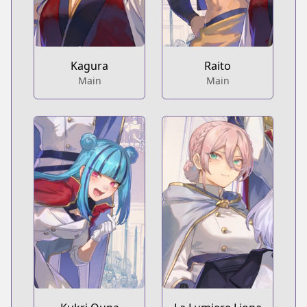
Kagura
Raito
Main
Main