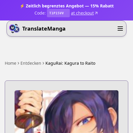
⚡ Zeitlich begrenztes Angebot — 15% Rabatt
Code:
at checkout
T1P15VV
TranslateManga
Home
Entdecken
KaguRai: Kagura to Raito