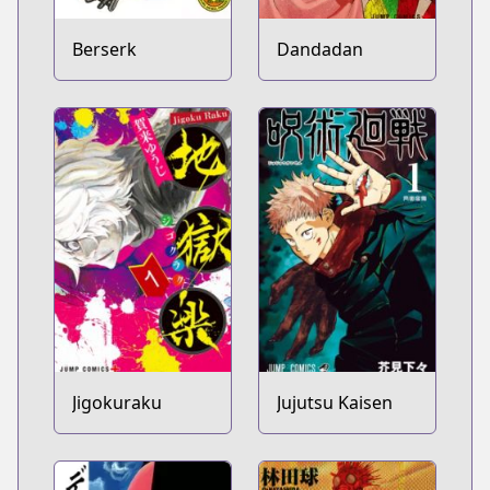
Berserk
Dandadan
Jigokuraku
Jujutsu Kaisen