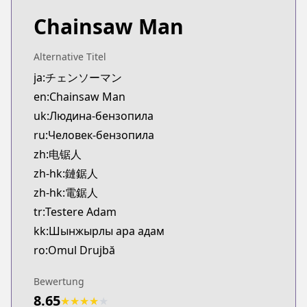
Chainsaw Man
Alternative Titel
ja:チェンソーマン
en:Chainsaw Man
uk:Людина-бензопила
ru:Человек-бензопила
zh:电锯人
zh-hk:鏈鋸人
zh-hk:電鋸人
tr:Testere Adam
kk:Шынжырлы ара адам
ro:Omul Drujbă
Bewertung
8.65
★
★
★
★
★