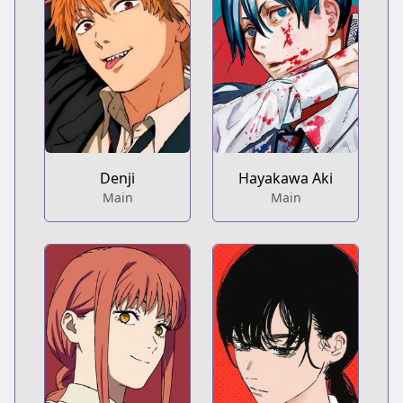
Denji
Hayakawa Aki
Main
Main