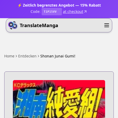
⚡ Zeitlich begrenztes Angebot — 15% Rabatt
Code:
at checkout
T1P15VV
TranslateManga
Home
Entdecken
Shonan Junai Gumi!