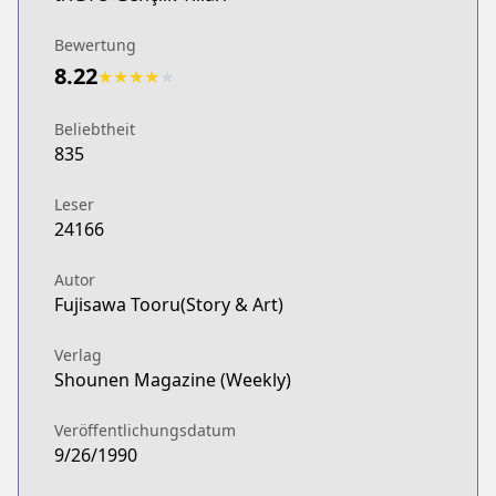
Bewertung
8.22
★
★
★
★
★
Beliebtheit
835
Leser
24166
Autor
Fujisawa Tooru(Story & Art)
Verlag
Shounen Magazine (Weekly)
Veröffentlichungsdatum
9/26/1990