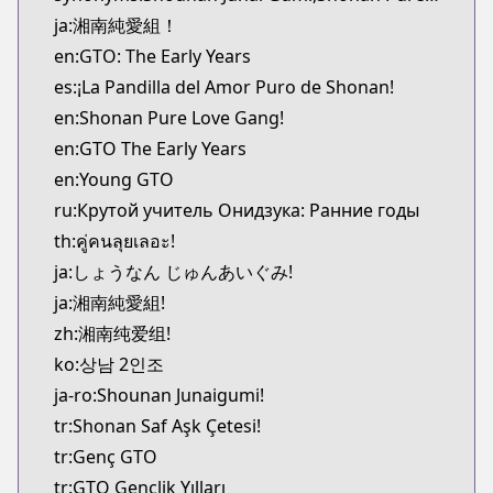
MangaUpdates
ja:湘南純愛組！
https://www.mangaupdates.com/series.html?id=4
en:GTO: The Early Years
Book☆Walker
es:¡La Pandilla del Amor Puro de Shonan!
Book☆Walker
en:Shonan Pure Love Gang!
https://bookwalker.jp/series/130936
en:GTO The Early Years
en:Young GTO
ru:Крутой учитель Онидзука: Ранние годы
th:คู่คนลุยเลอะ!
ja:しょうなん じゅんあいぐみ!
ja:湘南純愛組!
zh:湘南纯爱组!
ko:상남 2인조
ja-ro:Shounan Junaigumi!
tr:Shonan Saf Aşk Çetesi!
tr:Genç GTO
tr:GTO Gençlik Yılları