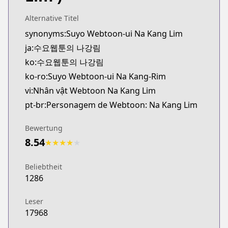
Alternative Titel
synonyms:Suyo Webtoon-ui Na Kang Lim
ja:수요웹툰의 나강림
ko:수요웹툰의 나강림
ko-ro:Suyo Webtoon-ui Na Kang-Rim
vi:Nhân vật Webtoon Na Kang Lim
pt-br:Personagem de Webtoon: Na Kang Lim
Bewertung
8.54
★
★
★
★
★
Beliebtheit
1286
Leser
17968