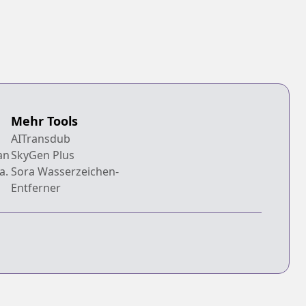
Mehr Tools
AITransdub
an
SkyGen Plus
a.
Sora Wasserzeichen-
Entferner