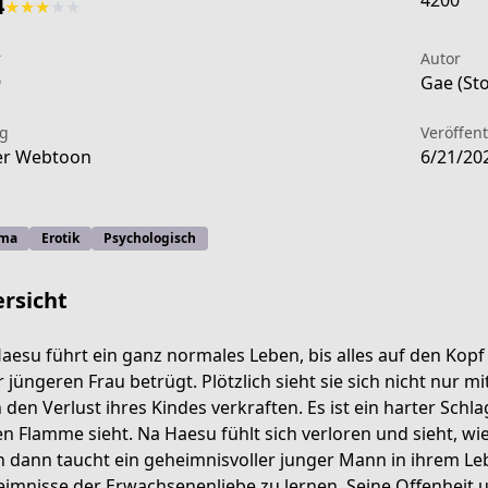
4200
4
★
★
★
★
★
r
Autor
9
Gae (Sto
ag
Veröffen
er Webtoon
6/21/20
ma
Erotik
Psychologisch
rsicht
aesu führt ein ganz normales Leben, bis alles auf den Kopf g
r jüngeren Frau betrügt. Plötzlich sieht sie sich nicht nur 
 den Verlust ihres Kindes verkraften. Es ist ein harter Schlag
-2403-4bdd-965a-bde4de9e8484
n Flamme sieht. Na Haesu fühlt sich verloren und sieht, wie
 dann taucht ein geheimnisvoller junger Mann in ihrem Lebe
imnisse der Erwachsenenliebe zu lernen. Seine Offenheit u