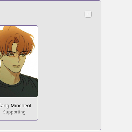
↓
Kang Mincheol
Supporting