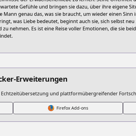
titleId=827190
wartete Gefühle und bringen sie dazu, über ihre eigene Situ
e Mann genau das, was sie braucht, um wieder einen Sinn 
ringt, was Liebe bedeutet, beginnt auch sie, sich selbst neu
s.html?id=3pdw9ye
 zu nehmen. Es ist eine Reise voller Emotionen, die sie be
indet.
tears-on-a-withered-flower/list?title_no=8135
cker-Erweiterungen
t Echtzeitübersetzung und plattformübergreifender Fortsch
Firefox Add-ons