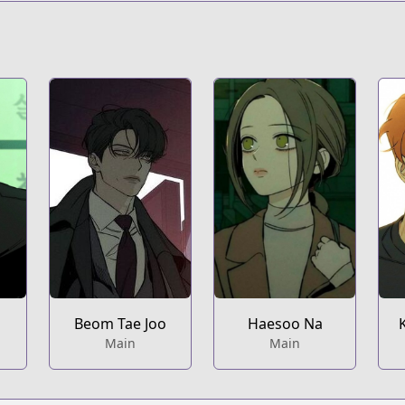
Beom Tae Joo
Haesoo Na
Main
Main