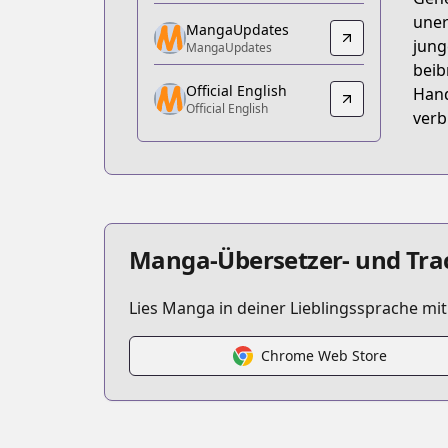
https://comic.naver.com/webtoon/list?
uner
MangaUpdates
MangaUpdates
jung
MangaUpdates
MangaUpdates
beib
Official English
https://www.mangaupdates.com/serie
Hand
Official English
Official English
verb
Official English
https://www.webtoons.com/en/romance/
Manga-Übersetzer- und Tra
Lies Manga in deiner Lieblingssprache mi
Chrome Web Store