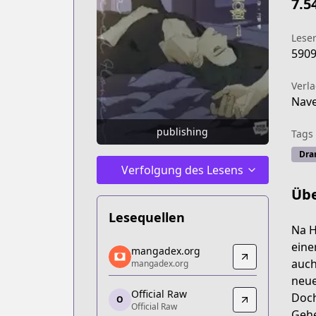
7.5
Lese
590
Verl
Nav
publishing
Tags
Dra
Verfolgung des Lesens
Übe
Lesequellen
Na H
mangadex.org
eine
mangadex.org
mangadex.org
auch
mangadex.org
https://mangadex.org/title/05e7e729
neue
Official Raw
Official Raw
Doch
O
Official Raw
Official Raw
Gehe