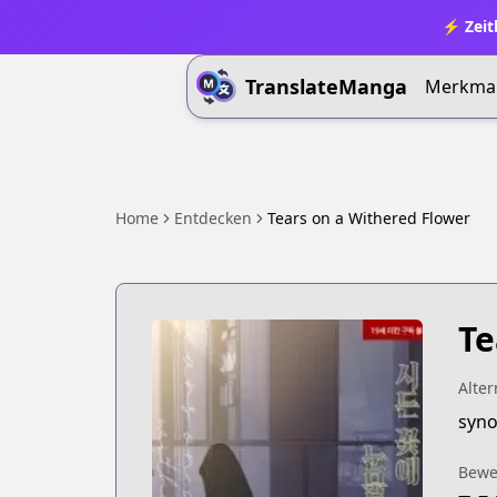
⚡ Zeit
TranslateManga
Merkma
Home
Entdecken
Tears on a Withered Flower
Te
Alter
syno
Bewe