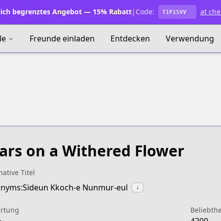
lich begrenztes Angebot — 15% Rabatt
|
Code:
at che
T1P15VV
le
Freunde einladen
Entdecken
Verwendung
ars on a Withered Flower
native Titel
nyms:Sideun Kkoch-e Nunmur-eul
↓
rtung
Beliebthe