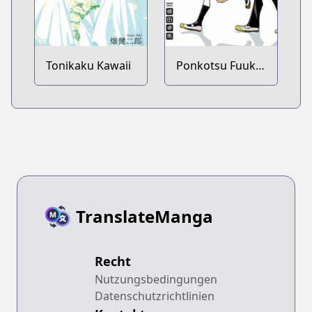
Tonikaku Kawaii
Ponkotsu Fuuki
Iin to Skirt-take
ga Futekisetsu
na JK no Hanashi
TranslateManga
Recht
Nutzungsbedingungen
Datenschutzrichtlinien