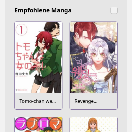
Empfohlene Manga
↓
Tomo-chan wa
Revenge
Onnanoko!
Wedding