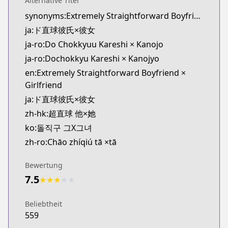
Alternative Titel
Kitsu
synonyms:Extremely Straightforward Boyfriend x Girlfriend
https://kitsu.app/manga/52170
ja:ド直球彼氏×彼女
MangaUpdates
MangaUpdates
ja-ro:Do Chokkyuu Kareshi × Kanojo
https://www.mangaupdates.com/series.html?id=1
ja-ro:Dochokkyu Kareshi × Kanojyo
Book☆Walker
en:Extremely Straightforward Boyfriend ×
Book☆Walker
Girlfriend
https://bookwalker.jp/series/235798/list
ja:ド直球彼氏×彼女
zh-hk:超直球 他×她
ko:돌직구 그X그녀
zh-ro:Chāo zhíqiú tā ×tā
Bewertung
7.5
★
★
★
★
★
Beliebtheit
559