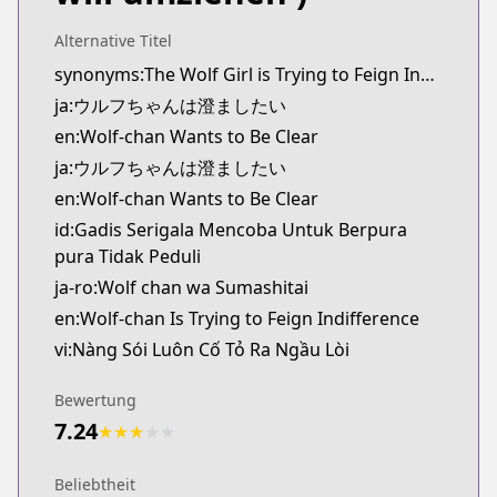
Kitsu
https://kitsu.app/manga/wolf-chan-wa-sumashitai
Alternative Titel
MangaUpdates
synonyms:The Wolf Girl is Trying to Feign Indifference
MangaUpdates
ja:ウルフちゃんは澄ましたい
https://www.mangaupdates.com/series.html?id=k5
en:Wolf-chan Wants to Be Clear
Book☆Walker
ja:ウルフちゃんは澄ましたい
Book☆Walker
en:Wolf-chan Wants to Be Clear
https://bookwalker.jp/series/434556/list
YouTube
id:Gadis Serigala Mencoba Untuk Berpura
YouTube
pura Tidak Peduli
https://www.youtube.com/@wolf_of_straight_face
ja-ro:Wolf chan wa Sumashitai
Nico Nico Seiga
en:Wolf-chan Is Trying to Feign Indifference
Nico Nico Seiga
vi:Nàng Sói Luôn Cố Tỏ Ra Ngầu Lòi
https://seiga.nicovideo.jp/comic/63483
Ganma!
Bewertung
Ganma!
7.24
★
★
★
★
★
https://ganma.jp/wolfchan
Beliebtheit