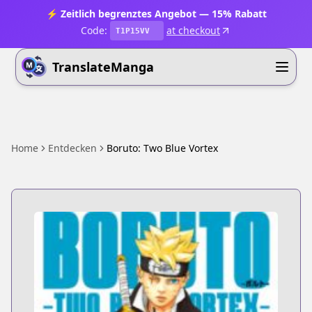
⚡ Zeitlich begrenztes Angebot — 15% Rabatt
Code:
at checkout
T1P15VV
TranslateManga
Home
Entdecken
Boruto: Two Blue Vortex