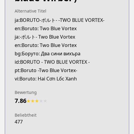
MangaUpdates
https://www.mangaupdates.com/series.html?id=3
Alternative Titel
Book☆Walker
ja:BORUTO-ボルト- -TWO BLUE VORTEX-
Book☆Walker
en:Boruto: Two Blue Vortex
https://bookwalker.jp/series/453686
ja:-ボルト- Two Blue Vortex
Official English
en:Boruto: Two Blue Vortex
Official English
bg:Боруто: Два сини вихъра
https://mangaplus.shueisha.co.jp/titles/100269
id:BORUTO - TWO BLUE VORTEX -
pt:Boruto -Two Blue Vortex-
vi:Boruto: Hai Cơn Lốc Xanh
Bewertung
7.86
★
★
★
★
★
Beliebtheit
477