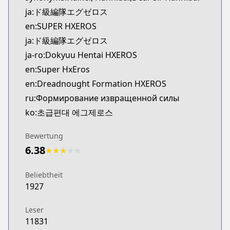
Kitsu
ja:ド級編隊エグゼロス
https://kitsu.app/manga/39805
en:SUPER HXEROS
CDJapan
ja:ド級編隊エグゼロス
CDJapan
ja-ro:Dokyuu Hentai HXEROS
https://www.anime-planet.com/manga/http://www
MangaUpdates
en:Super HxEros
MangaUpdates
en:Dreadnought Formation HXEROS
https://www.mangaupdates.com/series.html?id=1
ru:Формирование извращенной силы
Book☆Walker
ko:초급편대 에그제로스
Book☆Walker
https://bookwalker.jp/series/121137/list
Bewertung
Official English
6.38
★
★
★
★
★
Official English
https://sevenseasentertainment.com/series/super
Beliebtheit
1927
Leser
11831