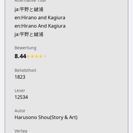
Alternative Titel
Kitsu
ja:平野と鍵浦
https://kitsu.app/manga/57385
en:Hirano and Kagiura
CDJapan
CDJapan
en:Hirano And Kagiura
https://www.anime-planet.com/manga/https://
ja:平野と鍵浦
MangaUpdates
MangaUpdates
Bewertung
https://www.mangaupdates.com/series.html?id=1
8.44
★
★
★
★
★
Book☆Walker
Book☆Walker
Beliebtheit
https://bookwalker.jp/series/208800/list
1823
Official English
Official English
Leser
https://yenpress.com/series/hirano-and-kagiura
12534
Autor
Harusono Shou(Story & Art)
Verlag