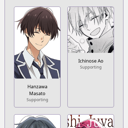
Ichinose Ao
Supporting
Hanzawa
Masato
Supporting