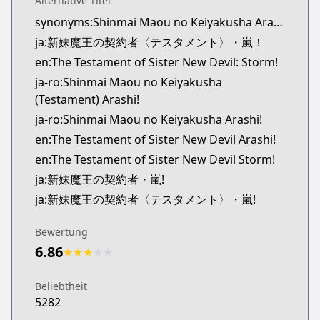
Alternative Titel
Official English
synonyms:Shinmai Maou no Keiyakusha Arashi
http://www.sevenseasentertainment.com/series/th
ja:新妹魔王の契約者〈テスタメント〉・嵐！
en:The Testament of Sister New Devil: Storm!
ja-ro:Shinmai Maou no Keiyakusha
(Testament) Arashi!
ja-ro:Shinmai Maou no Keiyakusha Arashi!
en:The Testament of Sister New Devil Arashi!
en:The Testament of Sister New Devil Storm!
ja:新妹魔王の契約者・嵐!
ja:新妹魔王の契約者〈テスタメント〉・嵐!
Bewertung
6.86
★
★
★
★
★
Beliebtheit
5282