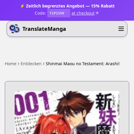
⚡ Zeitlich begrenztes Angebot — 15% Rabatt
Code:
at checkout
T1P15VV
TranslateManga
Home
Entdecken
Shinmai Maou no Testament: Arashi!