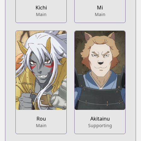
Kichi
Mi
Main
Main
Rou
Akitainu
Main
Supporting