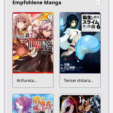
Empfohlene Manga
↓
Arifureta
Tensei shitara
Shokugyou de
Slime Datta Ken
Sekai Saikyou