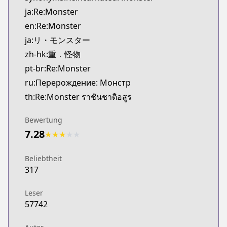
Kitsu
ja:Re:Monster
https://kitsu.app/manga/25426
en:Re:Monster
MangaUpdates
ja:リ・モンスター
MangaUpdates
zh-hk:重．怪物
https://www.mangaupdates.com/series.html?id=1
novelUpdates
pt-br:Re:Monster
novelUpdates
ru:Перерождение: Монстр
https://www.novelupdates.com/series/remonster
th:Re:Monster ราชันชาติอสูร
Book☆Walker
Book☆Walker
Bewertung
https://bookwalker.jp/series/62182/list
7.28
★
★
★
★
★
Official English
Official English
Beliebtheit
http://www.sevenseasentertainment.com/series/
317
Leser
57742