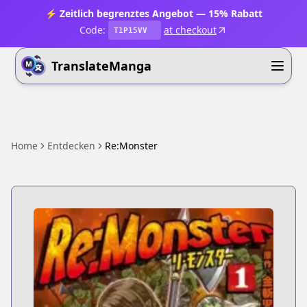
⚡ Zeitlich begrenztes Angebot — 15% Rabatt
Code:
at checkout
T1P15VV
TranslateManga
Home
Entdecken
Re:Monster