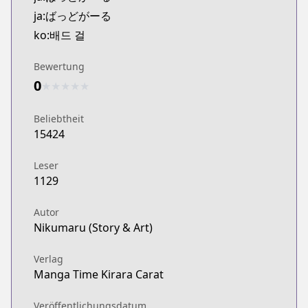
Kitsu
ja:ばっどがーる
https://kitsu.app/manga/62691
ko:배드 걸
MangaUpdates
MangaUpdates
Bewertung
https://www.mangaupdates.com/series.html?id=1
0
★
★
★
★
★
Book☆Walker
Book☆Walker
Beliebtheit
https://bookwalker.jp/series/337580
15424
Leser
1129
Autor
Nikumaru (Story & Art)
Verlag
Manga Time Kirara Carat
Veröffentlichungsdatum