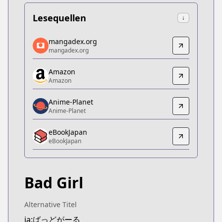
Lesequellen
↓
mangadex.org
mangadex.org
mangadex.org
mangadex.org
https://mangadex.org/title/06338c21-dfd9-4ab0-
Amazon
Amazon
Amazon
Amazon
https://www.amazon.co.jp/dp/B0BKV7FV1N
Anime-Planet
Anime-Planet
Anime-Planet
Anime-Planet
eBookJapan
https://www.anime-planet.com/manga/bad-girl
eBookJapan
eBookJapan
eBookJapan
https://ebookjapan.yahoo.co.jp/books/680173
Bad Girl
Official Raw
Official Raw
https://comic-fuz.com/book/26007
Alternative Titel
Kitsu
ja:ばっどがーる