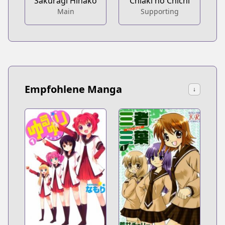
Sakuragi Hinako
Chiaki no Chichi
Main
Supporting
Empfohlene Manga
↓