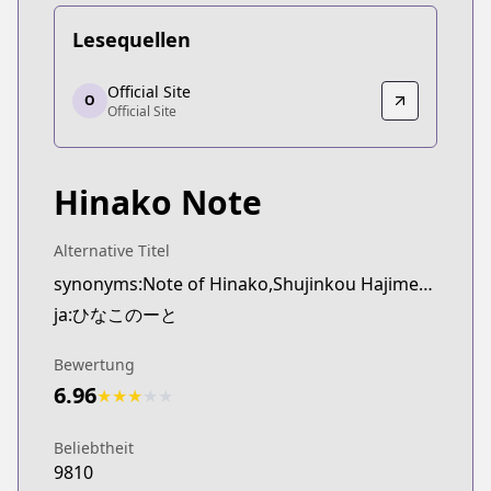
Lesequellen
Official Site
Official Site
O
Official Site
Official Site
http://comiccune.jp/work/416/
Hinako Note
Alternative Titel
synonyms:Note of Hinako,Shujinkou Hajimemashita
ja:ひなこのーと
Bewertung
6.96
★
★
★
★
★
Beliebtheit
9810