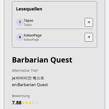
Lesequellen
Tapas
Tapas
T
Tapas
Tapas
https://tapas.io/series/barbarian-quest/info
KakaoPage
KakaoPage
K
KakaoPage
KakaoPage
https://page.kakao.com/home?seriesId=57943457
Barbarian Quest
Alternative Titel
ja:바바리안 퀘스트
en:Barbarian Quest
Bewertung
7.88
★
★
★
★
★