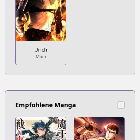
Urich
Main
Empfohlene Manga
↓