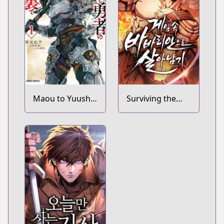
Maou to Yuusha
Surviving the
no Tatakai no
Game as a
Ura de
Barbarian