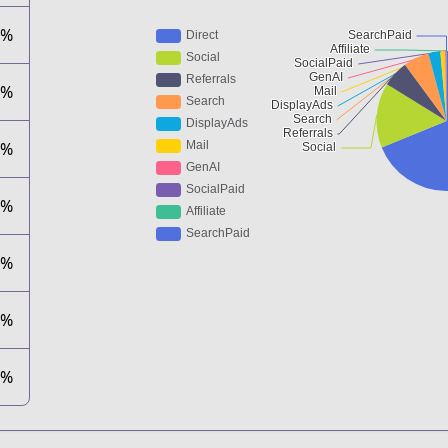
3%
5%
0%
9%
2%
1%
0%