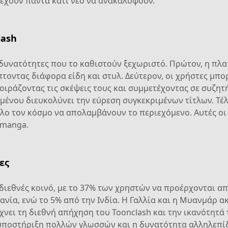
α έχουν πάντα κάτι νέο να ανακαλύψουν.
lash
ς δυνατότητες που το καθιστούν ξεχωριστό. Πρώτον, η πλ
τοντας διάφορα είδη και στυλ. Δεύτερον, οι χρήστες μπ
ιράζοντας τις σκέψεις τους και συμμετέχοντας σε συζητή
μένου διευκολύνει την εύρεση συγκεκριμένων τίτλων. Τέ
λο τον κόσμο να απολαμβάνουν το περιεχόμενο. Αυτές οι
 manga.
ες
ιεθνές κοινό, με το 37% των χρηστών να προέρχονται από
νία, ενώ το 5% από την Ινδία. Η Γαλλία και η Μυανμάρ 
ίχνει τη διεθνή απήχηση του Toonclash και την ικανότητ
 υποστήριξη πολλών γλωσσών και η δυνατότητα αλληλεπί