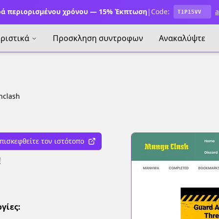
ά περιορισμένου χρόνου — 15% Έκπτωση
|
Code:
a
T1P15VV
ριστικά
Προσκληση συντροφων
Ανακαλύψτε
nclash
πισκεφθείτε τον ιστότοπο
!
γίες: