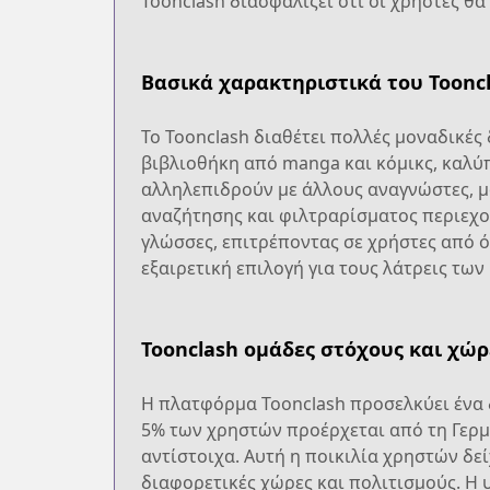
Toonclash διασφαλίζει ότι οι χρήστες θ
Βασικά χαρακτηριστικά του Toonc
Το Toonclash διαθέτει πολλές μοναδικέ
βιβλιοθήκη από manga και κόμικς, καλύπ
αλληλεπιδρούν με άλλους αναγνώστες, μο
αναζήτησης και φιλτραρίσματος περιεχο
γλώσσες, επιτρέποντας σε χρήστες από ό
εξαιρετική επιλογή για τους λάτρεις των
Toonclash ομάδες στόχους και χώρ
Η πλατφόρμα Toonclash προσελκύει ένα δ
5% των χρηστών προέρχεται από τη Γερμα
αντίστοιχα. Αυτή η ποικιλία χρηστών δε
διαφορετικές χώρες και πολιτισμούς. Η