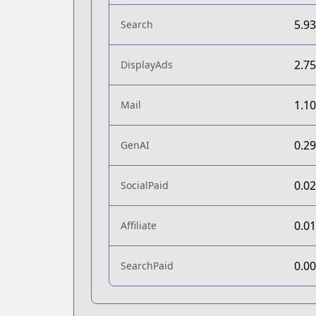
5.9
Search
2.7
DisplayAds
1.1
Mail
0.2
GenAI
0.0
SocialPaid
0.0
Affiliate
0.0
SearchPaid