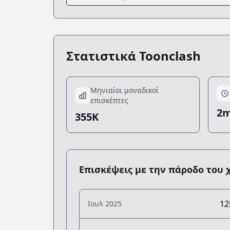
Στατιστικά Toonclash
Μηνιαίοι μοναδικοί
επισκέπτες
2m
355K
Επισκέψεις με την πάροδο του 
1
Ιουλ 2025