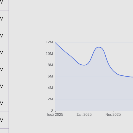
0M
8M
1M
7M
6M
6M
5M
5M