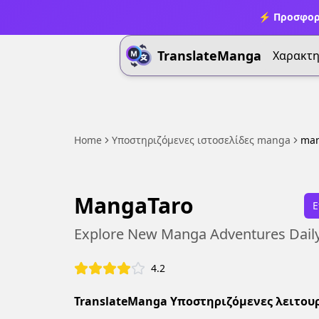
⚡ Προσφορ
TranslateManga
Χαρακτη
Home
Υποστηριζόμενες ιστοσελίδες manga
man
MangaTaro
Ε
Explore New Manga Adventures Daily
4.2
TranslateManga Υποστηριζόμενες λειτουρ