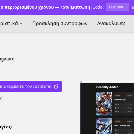
ά περιορισμένου χρόνου — 15% Έκπτωση
|
Code:
a
T1P15VV
ριστικά
Προσκληση συντροφων
Ανακαλύψτε
gataro
πισκεφθείτε τον ιστότοπο
!
γίες: