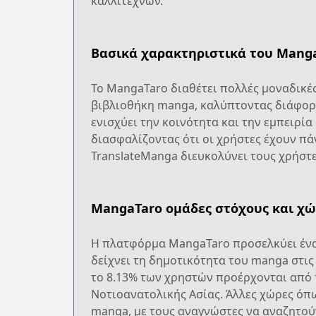
καλλιτεχνών.
Βασικά χαρακτηριστικά του Mang
Το MangaTaro διαθέτει πολλές μοναδικέ
βιβλιοθήκη manga, καλύπτοντας διάφορα
ενισχύει την κοινότητα και την εμπειρί
διασφαλίζοντας ότι οι χρήστες έχουν π
TranslateManga διευκολύνει τους χρήστ
MangaTaro ομάδες στόχους και χώ
Η πλατφόρμα MangaTaro προσελκύει ένα 
δείχνει τη δημοτικότητα του manga στι
το 8.13% των χρηστών προέρχονται από 
Νοτιοανατολικής Ασίας. Άλλες χώρες όπως
manga, με τους αναγνώστες να αναζητούν