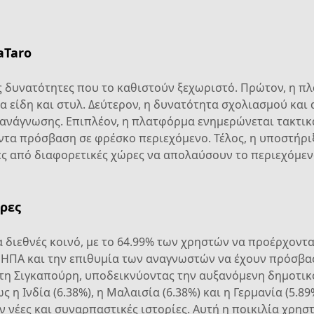
aTaro
ς δυνατότητες που το καθιστούν ξεχωριστό. Πρώτον, η π
 είδη και στυλ. Δεύτερον, η δυνατότητα σχολιασμού και
α ανάγνωσης. Επιπλέον, η πλατφόρμα ενημερώνεται τακτικά
άντα πρόσβαση σε φρέσκο περιεχόμενο. Τέλος, η υποστήρι
ες από διαφορετικές χώρες να απολαύσουν το περιεχόμεν
ρες
διεθνές κοινό, με το 64.99% των χρηστών να προέρχονται
ς ΗΠΑ και την επιθυμία των αναγνωστών να έχουν πρόσβασ
τη Σιγκαπούρη, υποδεικνύοντας την αυξανόμενη δημοτικ
 η Ινδία (6.38%), η Μαλαισία (6.38%) και η Γερμανία (5.8
 νέες και συναρπαστικές ιστορίες. Αυτή η ποικιλία χρη