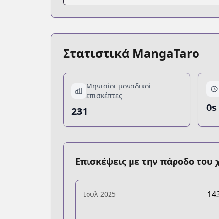
Στατιστικά MangaTaro
Μηνιαίοι μοναδικοί
επισκέπτες
0s
231
Επισκέψεις με την πάροδο του 
14
Ιουλ 2025