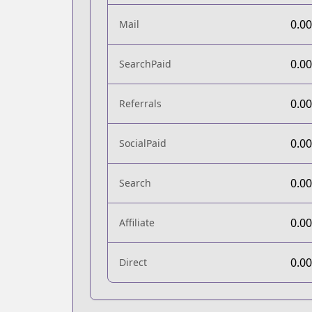
0.0
Mail
0.0
SearchPaid
0.0
Referrals
0.0
SocialPaid
0.0
Search
0.0
Affiliate
0.0
Direct