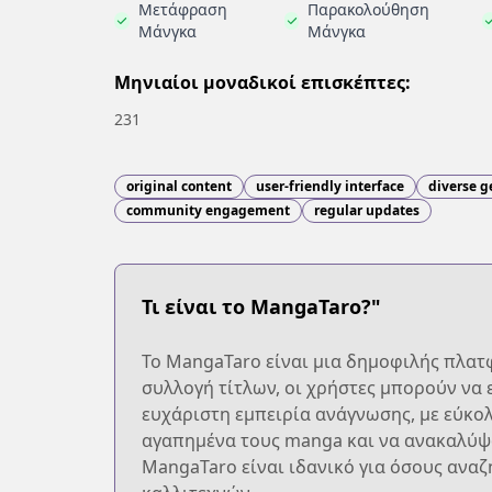
Μετάφραση
Παρακολούθηση
Μάνγκα
Μάνγκα
Μηνιαίοι μοναδικοί επισκέπτες:
231
original content
user-friendly interface
diverse g
community engagement
regular updates
Τι είναι το MangaTaro?"
Το MangaTaro είναι μια δημοφιλής πλατφ
συλλογή τίτλων, οι χρήστες μπορούν να 
ευχάριστη εμπειρία ανάγνωσης, με εύκο
αγαπημένα τους manga και να ανακαλύψο
MangaTaro είναι ιδανικό για όσους ανα