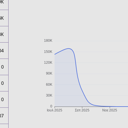
9K
4K
3K
04
0
0
0
07