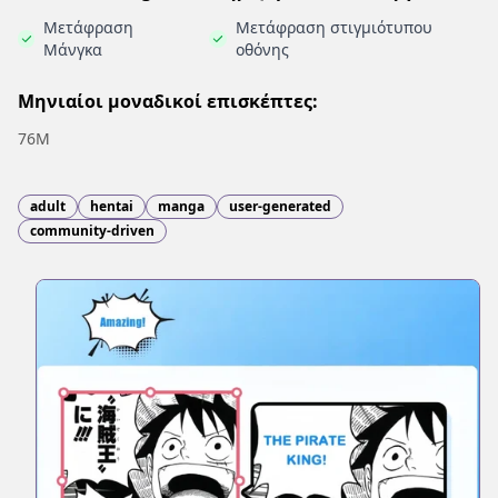
Μετάφραση
Μετάφραση στιγμιότυπου
Μάνγκα
οθόνης
Μηνιαίοι μοναδικοί επισκέπτες:
76M
adult
hentai
manga
user-generated
community-driven