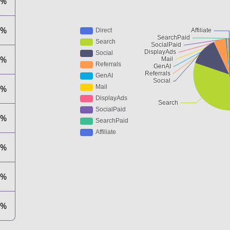
5%
9%
4%
7%
0%
2%
1%
0%