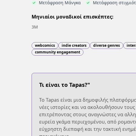
Μετάφραση Μάνγκα
Μετάφραση στιγμιό
Μηνιαίοι μοναδικοί επισκέπτες:
3M
webcomics
indie creators
diverse genres
inter
community engagement
Τι είναι το Tapas?"
Το Tapas είναι μια δημοφιλής πλατφόρμ
νέες ιστορίες και να ακολουθήσουν τους
επιτρέποντας στους αναγνώστες να αλλη
ευρεία γκάμα περιεχομένου, από ρομαντι
εύχρηστη διεπαφή και την τακτική ενημέ