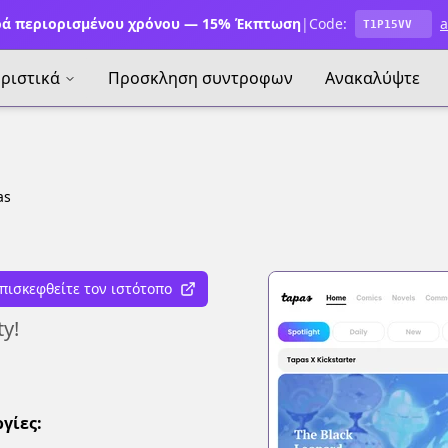
ά περιορισμένου χρόνου — 15% Έκπτωση
|
Code:
a
T1P15VV
ριστικά
Προσκληση συντροφων
Ανακαλύψτε
as
πισκεφθείτε τον ιστότοπο
ty!
γίες: