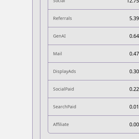
12.7
Social
5.3
Referrals
0.6
GenAI
0.4
Mail
0.3
DisplayAds
0.2
SocialPaid
0.0
SearchPaid
0.0
Affiliate