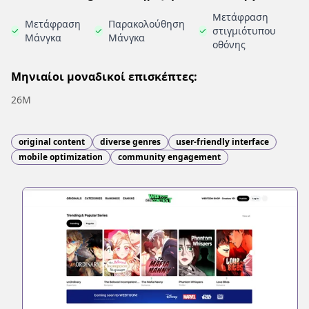
Μετάφραση
Μετάφραση
Παρακολούθηση
στιγμιότυπου
Μάνγκα
Μάνγκα
οθόνης
Μηνιαίοι μοναδικοί επισκέπτες:
26M
original content
diverse genres
user-friendly interface
mobile optimization
community engagement