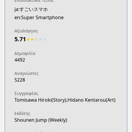
Εναλλακτικοί Τίτλοι
ja:すごいスマホ
en:Super Smartphone
Αξιολόγηση
5.71
★
★
★
★
★
Δημοφιλία
4492
Αναγνώστες
5228
Συγγραφέας
Tomisawa Hiroki(Story),Hidano Kentarou(Art)
Εκδότης
Shounen Jump (Weekly)