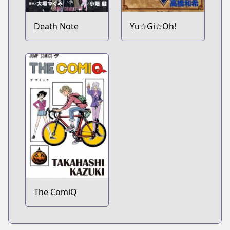
Death Note
Yu☆Gi☆Oh!
The ComiQ