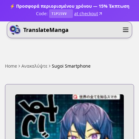
⚡ Προσφορά περιορισμένου χρόνου — 15% Έκπτωση
Code:
at checkout
T1P15VV
TranslateManga
Home
Ανακαλύψτε
Sugoi Smartphone