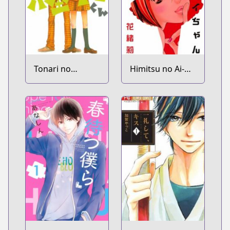
Tonari no
Himitsu no Ai-
Kaibutsu-kun
chan