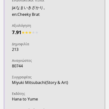
Εναλλακτικοί Τίτλοι
CDJapan
ja:なまいきざかり。
https://www.anime-planet.com/manga/https://ww
en:Cheeky Brat
MangaUpdates
MangaUpdates
Αξιολόγηση
https://www.mangaupdates.com/series.html?id=1
7.91
Book☆Walker
★
★
★
★
★
Book☆Walker
https://bookwalker.jp/series/21572/list
Δημοφιλία
213
Official English
Official English
Αναγνώστες
https://yenpress.com/9781975334352/cheeky-brat-
80744
Συγγραφέας
Miyuki Mitsubachi(Story & Art)
Εκδότης
Hana to Yume