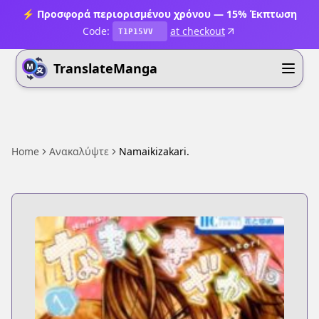
⚡ Προσφορά περιορισμένου χρόνου — 15% Έκπτωση
Code:
at checkout
T1P15VV
TranslateManga
Home
Ανακαλύψτε
Namaikizakari.