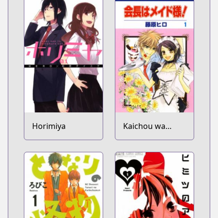
Horimiya
Kaichou wa
Maid-sama!