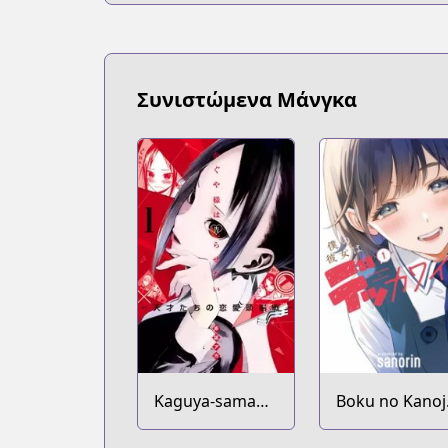
Συνιστώμενα Μάνγκα
Kaguya-sama
Boku no Kanoj
wa Kokurasetai:
wa Dekkawaii