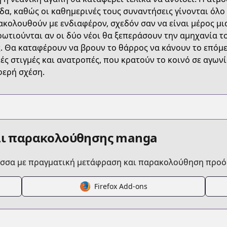
WMC8MC
δα, καθώς οι καθημερινές τους συναντήσεις γίνονται όλο 
κολουθούν με ενδιαφέρον, σχεδόν σαν να είναι μέρος μια
ωτιούνται αν οι δύο νέοι θα ξεπεράσουν την αμηχανία τ
/kesa-mo-yuraretemasu
. Θα καταφέρουν να βρουν το θάρρος να κάνουν το επόμεν
ές στιγμές και ανατροπές, που κρατούν το κοινό σε αγωνί
ερή σχέση.
/849438/
068a938fc/
αι παρακολούθησης manga
aretemasu
ώσσα με πραγματική μετάφραση και παρακολούθηση προό
Firefox Add-ons
.html?id=a8zfvn1