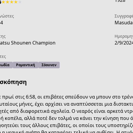
1928
6
★
★
★
★
★
νώστες
Συγγραφ
84
Masuda E
της
Ημερομη
satsu Shounen Champion
2/9/202
τες
ωδία
Ρομαντική
Σόουνεν
ισκόπηση
 πρωί στις 6:58, οι επιβάτες σπεύδουν να μπουν στο τρέ
υταίους μήνες, έχει αρχίσει να αναπτύσσεται μια διστακ
τές από διαφορετικά σχολεία. Ο νεαρός είναι αρκετά ντρ
1fc7-4b29-8955-72d94a140982
ή κοπέλα, αλλά ποτέ δεν τολμά να κάνει την κίνηση πο
οητεύει τους άλλους επιβάτες, οι οποίοι τους υποστηρί
 η νεανική αγάπη θα καταφέρει τελικά να ανθίσει. Η ατμ