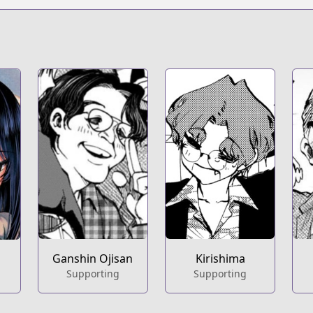
t
ries/they-are-still-being-shaken-this-morning/
Kirishima
Ganshin Ojisan
Supporting
Supporting