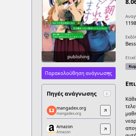
8.0
Αναγ
119
Εκδό
Bes
publishing
Ετικέ
Κωμ
Παρακολούθηση ανάγνωσης
Επ
Πηγές ανάγνωσης
↓
Κάθε
mangadex.org
τελε
mangadex.org
mangadex.org
μαθη
mangadex.org
https://mangadex.org/title/157ab2cc-
νεαρ
Amazon
Amazon
απογ
Amazon
Amazon
αυτή