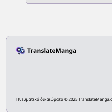
Tensai-tachi no
Renai Zunousen
TranslateManga
Πνευματικά δικαιώματα © 2025 TranslateManga.o