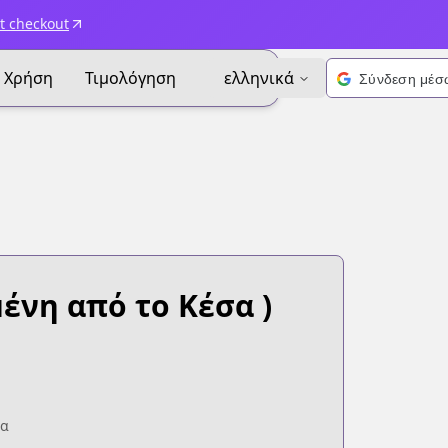
t checkout
Χρήση
Τιμολόγηση
ελληνικά
ένη από το Κέσα )
ία