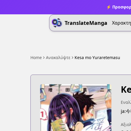
⚡ Προσφορ
TranslateManga
Χαρακτη
Home
Ανακαλύψτε
Kesa mo Yuraretemasu ​
Ke
Εναλλ
ja
Αξιο