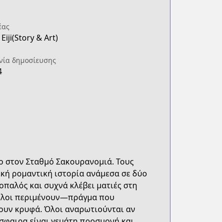
έας
iji(Story & Art)
νία δημοσίευσης
4
νο στον Σταθμό Σακουρανομιά. Τους
τική ρομαντική ιστορία ανάμεσα σε δύο
οπαλός και συχνά κλέβει ματιές στη
υ όλοι περιμένουν—πράγμα που
ζουν κρυφά. Όλοι αναρωτιούνται αν
όσφαιρα είναι γεμάτη προσμονή και