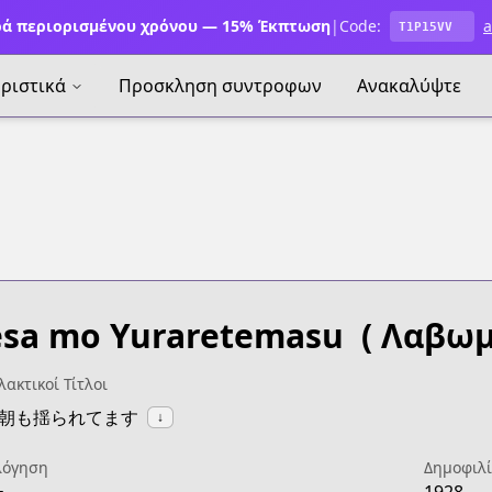
ά περιορισμένου χρόνου — 15% Έκπτωση
|
Code:
a
T1P15VV
ριστικά
Προσκληση συντροφων
Ανακαλύψτε
sa mo Yuraretemasu ​
( Λαβωμ
ακτικοί Τίτλοι
:今朝も揺られてます
↓
λόγηση
Δημοφιλ