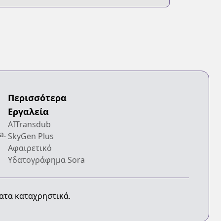
Περισσότερα
Εργαλεία
AITransdub
a.
SkyGen Plus
Αφαιρετικό
Υδατογράφημα Sora
ματα καταχρηστικά.