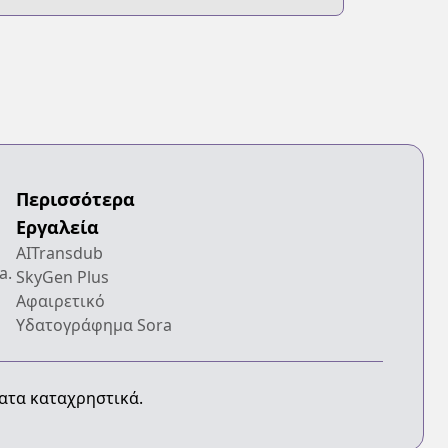
Περισσότερα
Εργαλεία
AITransdub
a.
SkyGen Plus
Αφαιρετικό
Υδατογράφημα Sora
ματα καταχρηστικά.