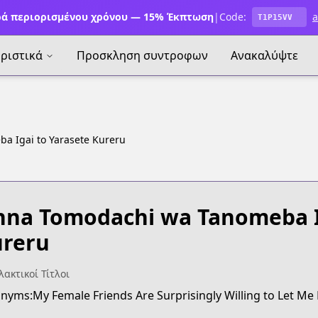
ά περιορισμένου χρόνου — 15% Έκπτωση
|
Code:
a
T1P15VV
ριστικά
Προσκληση συντροφων
Ανακαλύψτε
 Igai to Yarasete Kureru
na Tomodachi wa Tanomeba Ig
reru
ακτικοί Τίτλοι
nyms:My Female Friends Are Surprisingly Willing to Let Me Do 