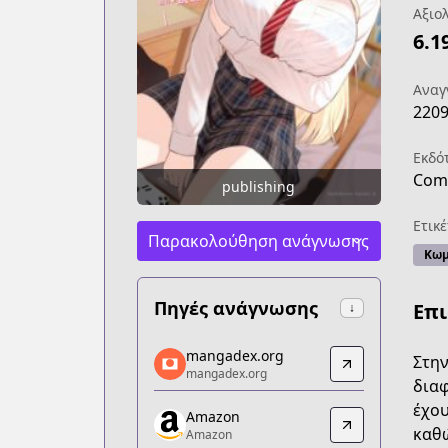
Αξιο
6.1
Αναγ
220
Εκδό
Com
publishing
Ετικέ
Παρακολούθηση ανάγνωσης
Κωμ
Πηγές ανάγνωσης
Επ
↓
mangadex.org
mangadex.org
Στην
mangadex.org
mangadex.org
διαφ
https://mangadex.org/title/dd4b0070-
έχου
Amazon
Amazon
καθώ
Amazon
Amazon