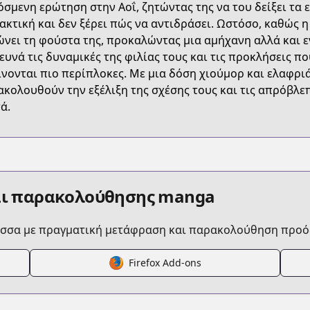
σμενη ερώτηση στην Αοΐ, ζητώντας της να του δείξει τα ε
PLYZ
ακτική και δεν ξέρει πώς να αντιδράσει. Ωστόσο, καθώς η
νει τη φούστα της, προκαλώντας μια αμήχανη αλλά και 
ευνά τις δυναμικές της φιλίας τους και τις προκλήσεις π
/onna-tomodachi-wa-tanomeba-igaito-yarasete-kureru
ίνονται πιο περίπλοκες. Με μια δόση χιούμορ και ελαφρι
κολουθούν την εξέλιξη της σχέσης τους και τις απρόβλε
ά.
/789994/
05090_S?episodeType=latest
αι παρακολούθησης manga
chi-wa-tanomeba-igai-to-yarasetekureru
ώσσα με πραγματική μετάφραση και παρακολούθηση προό
Firefox Add-ons
.html?id=1k5c37j