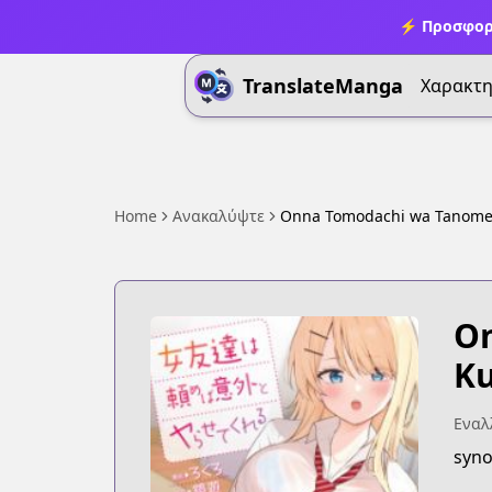
⚡ Προσφορ
TranslateManga
Χαρακτη
Home
Ανακαλύψτε
Onna Tomodachi wa Tanomeba
On
Ku
Εναλλ
syno