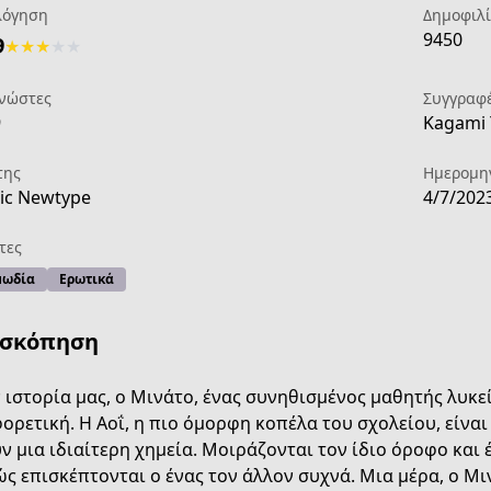
λόγηση
Δημοφιλ
9450
9
★
★
★
★
★
νώστες
Συγγραφ
9
Kagami 
της
Ημερομη
ic Newtype
4/7/202
τες
ωδία
Ερωτικά
ισκόπηση
 ιστορία μας, ο Μινάτο, ένας συνηθισμένος μαθητής λυκείο
ορετική. Η Αοΐ, η πιο όμορφη κοπέλα του σχολείου, είναι
b511-4f7f-ba06-64c307ac4a8d
ν μια ιδιαίτερη χημεία. Μοιράζονται τον ίδιο όροφο και 
ς επισκέπτονται ο ένας τον άλλον συχνά. Μια μέρα, ο Μι