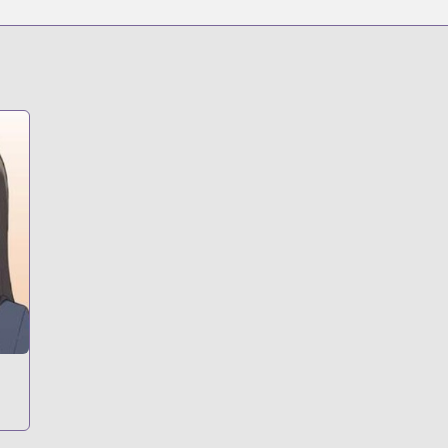
emale-friends-are-unexpectedly-willing-to-let-you-do-them-