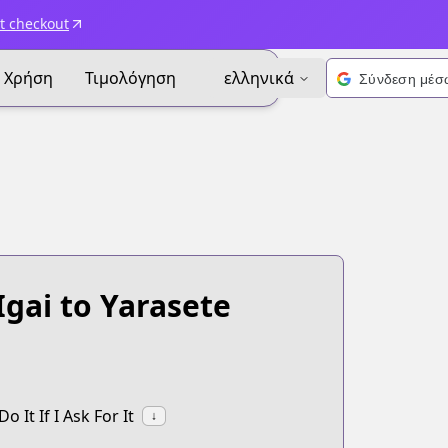
t checkout
Χρήση
Τιμολόγηση
ελληνικά
ai to Yarasete
It If I Ask For It
↓