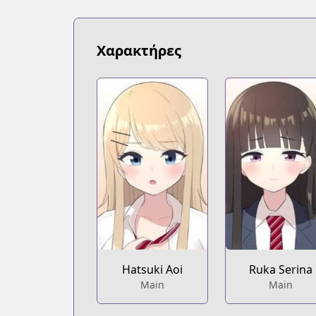
https://www.novelupdates.com/series/f
Book☆Walker
Book☆Walker
Χαρακτήρες
https://bookwalker.jp/series/438541
Hatsuki Aoi
Ruka Serina
Main
Main