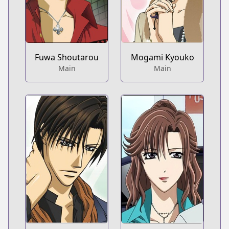
Fuwa Shoutarou
Mogami Kyouko
Main
Main