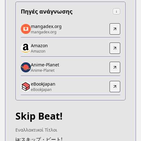
Πηγές ανάγνωσης
↓
mangadex.org
mangadex.org
mangadex.org
mangadex.org
https://mangadex.org/title/9356fa3f-9ecd-4ff7-a7
Amazon
Amazon
Amazon
Amazon
https://www.amazon.co.jp/gp/product/B078MSHV
Anime-Planet
Anime-Planet
Anime-Planet
Anime-Planet
eBookJapan
https://www.anime-planet.com/manga/skip-beat
eBookJapan
eBookJapan
eBookJapan
https://ebookjapan.yahoo.co.jp/books/161504/
Skip Beat!
Kitsu
Kitsu
https://kitsu.app/manga/1388
Εναλλακτικοί Τίτλοι
MangaUpdates
ja:スキップ・ビート!