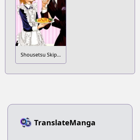
Shousetsu Skip
Beat!: Kyouko no
Zenryoku Full
Course!
TranslateManga