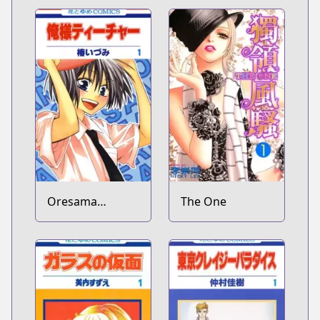
Shichihenge♥
Oresama
The One
Teacher