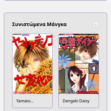
Συνιστώμενα Μάνγκα
↓
Yamato
Dengeki Daisy
Nadeshiko