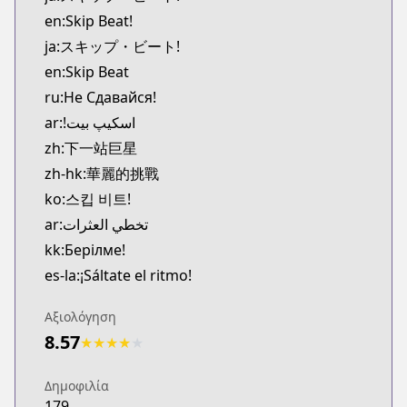
MangaUpdates
en:Skip Beat!
https://www.mangaupdates.com/series.html?id=3
ja:スキップ・ビート!
Book☆Walker
en:Skip Beat
Book☆Walker
ru:Не Сдавайся!
https://bookwalker.jp/series/16766/list
Official English
ar:!اسکیپ بیت
Official English
zh:下一站巨星
https://www.viz.com/skip-beat
zh-hk:華麗的挑戰
ko:스킵 비트!
ar:تخطي العثرات
kk:Берілме!
es-la:¡Sáltate el ritmo!
Αξιολόγηση
8.57
★
★
★
★
★
Δημοφιλία
179