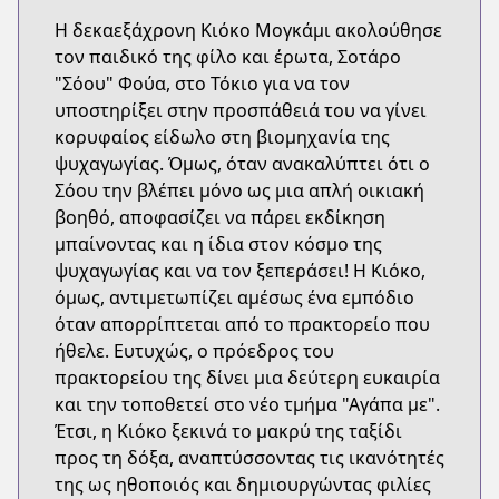
Η δεκαεξάχρονη Κιόκο Μογκάμι ακολούθησε
τον παιδικό της φίλο και έρωτα, Σοτάρο
"Σόου" Φούα, στο Τόκιο για να τον
υποστηρίξει στην προσπάθειά του να γίνει
κορυφαίος είδωλο στη βιομηχανία της
ψυχαγωγίας. Όμως, όταν ανακαλύπτει ότι ο
Σόου την βλέπει μόνο ως μια απλή οικιακή
βοηθό, αποφασίζει να πάρει εκδίκηση
μπαίνοντας και η ίδια στον κόσμο της
ψυχαγωγίας και να τον ξεπεράσει! Η Κιόκο,
όμως, αντιμετωπίζει αμέσως ένα εμπόδιο
όταν απορρίπτεται από το πρακτορείο που
ήθελε. Ευτυχώς, ο πρόεδρος του
πρακτορείου της δίνει μια δεύτερη ευκαιρία
και την τοποθετεί στο νέο τμήμα "Αγάπα με".
Έτσι, η Κιόκο ξεκινά το μακρύ της ταξίδι
προς τη δόξα, αναπτύσσοντας τις ικανότητές
της ως ηθοποιός και δημιουργώντας φιλίες