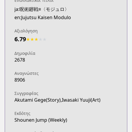
Εναλλακτικοί Τίτλοι
ja:呪術廻戦≡〈モジュロ〉
en:Jujutsu Kaisen Modulo
Αξιολόγηση
6.79
★
★
★
★
★
Δημοφιλία
2678
Αναγνώστες
8906
Συγγραφέας
Akutami Gege(Story),Iwasaki Yuuji(Art)
Εκδότης
Shounen Jump (Weekly)