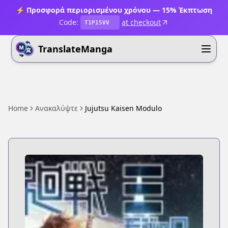
⚡ Προσφορά περιορισμένου χρόνου — 15% Έκπτωση
Code:
at checkout
T1P15VV
TranslateManga
Home
Ανακαλύψτε
Jujutsu Kaisen Modulo