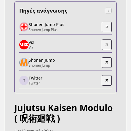
Πηγές ανάγνωσης
↓
Shonen Jump Plus
Shonen Jump Plus
Shonen Jump Plus
Shonen Jump Plus
https://shonenjumpplus.com/episode/171070949
Viz
Viz
Viz
Viz
https://www.viz.com/shonenjump/chapters/jujuts
Shonen Jump
Shonen Jump
Shonen Jump
Shonen Jump
Twitter
https://www.shonenjump.com/j/rensai/jujutsu-mo
T
Twitter
Twitter
Twitter
https://x.com/jujutsu_pr
Jujutsu Kaisen Modulo
MANGA Plus
MANGA Plus
( 呪術廻戦 )
https://mangaplus.shueisha.co.jp/titles/100578