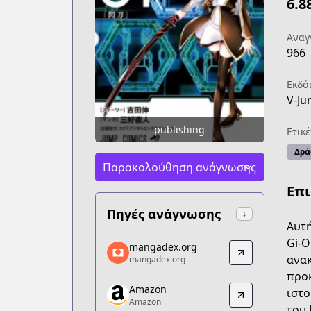
6.8
Αναγ
966
Εκδό
V-J
publishing
Ετικέ
Δρά
Παρακολούθηση ανάγνωσης
Επ
Πηγές ανάγνωσης
↓
Αυτή
mangadex.org
Gi-O
mangadex.org
mangadex.org
ανακ
mangadex.org
https://mangadex.org/title/3e3604cc-
προκ
Amazon
Amazon
ιστο
Amazon
Amazon
του 