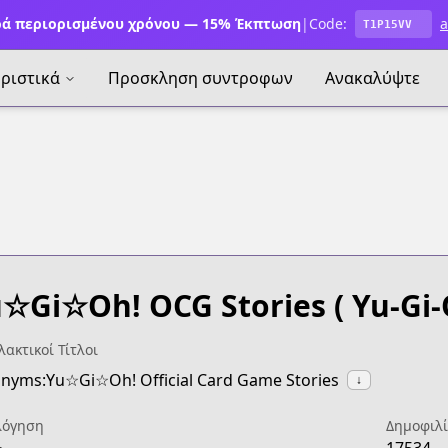
ά περιορισμένου χρόνου — 15% Έκπτωση
|
Code:
a
T1P15VV
ριστικά
Προσκληση συντροφων
Ανακαλύψτε
☆Gi☆Oh! OCG Stories
( Yu-Gi-
ακτικοί Τίτλοι
nyms:Yu☆Gi☆Oh! Official Card Game Stories
↓
λόγηση
Δημοφιλ