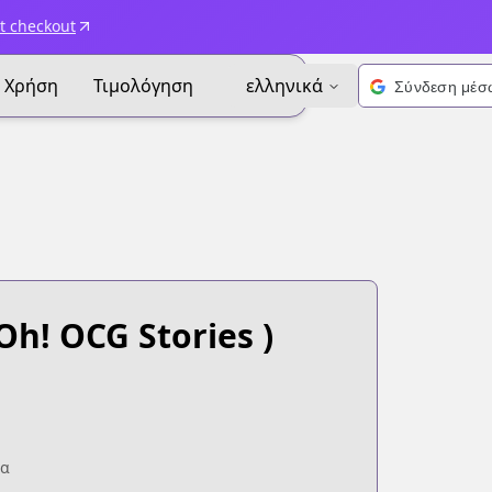
t checkout
Χρήση
Τιμολόγηση
ελληνικά
Oh! OCG Stories )
ία