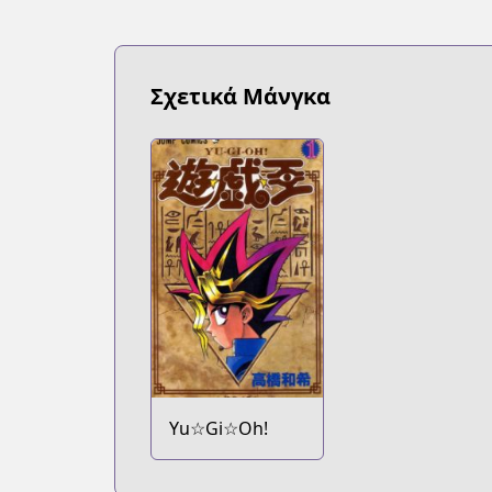
Σχετικά Μάνγκα
Yu☆Gi☆Oh!