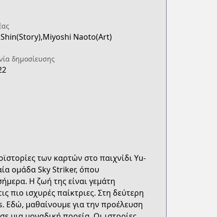
έας
Shin(Story),Miyoshi Naoto(Art)
νία δημοσίευσης
22
οϊστορίες των καρτών στο παιχνίδι Yu-
ία ομάδα Sky Striker, όπου
ήμερα. Η ζωή της είναι γεμάτη
ις πιο ισχυρές παίκτριες. Στη δεύτερη
s. Εδώ, μαθαίνουμε για την προέλευση
σε μια μοναδική πορεία. Οι ιστορίες