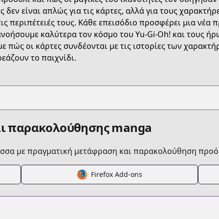
HH4X3
ς δεν είναι απλώς για τις κάρτες, αλλά για τους χαρακτήρ
τις περιπέτειές τους. Κάθε επεισόδιο προσφέρει μια νέα 
νοήσουμε καλύτερα τον κόσμο του Yu-Gi-Oh! και τους ήρω
yu-gi-oh-ocg-stories
ε πώς οι κάρτες συνδέονται με τις ιστορίες των χαρακτή
εάζουν το παιχνίδι.
/734728
a/https://www.cdjapan.co.jp/searchuni?fq.category=U
αι παρακολούθησης manga
ώσσα με πραγματική μετάφραση και παρακολούθηση προό
.html?id=twcih5z
Firefox Add-ons
t