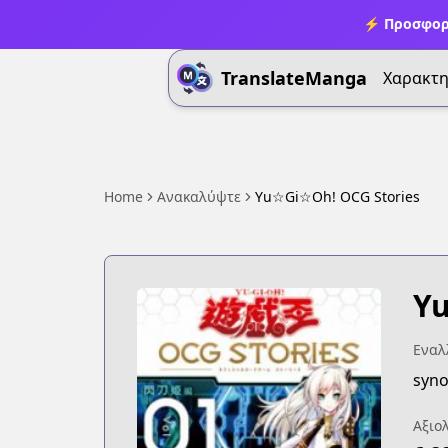
⚡ Προσφορ
TranslateManga
Χαρακτη
Home
Ανακαλύψτε
Yu☆Gi☆Oh! OCG Stories
Yu
Εναλλ
syno
Αξιο