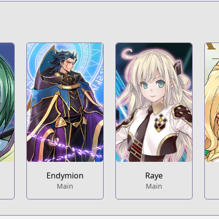
Endymion
Raye
Main
Main