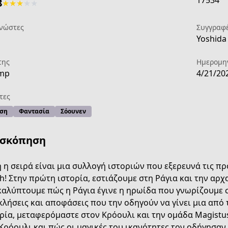
17534
8
★
★
★
★
★
νώστες
Συγγραφ
Yoshida 
της
Ημερομη
ump
4/21/20
τες
ση
Φαντασία
Σόουνεν
ισκόπηση
 η σειρά είναι μια συλλογή ιστοριών που εξερευνά τις πρ
h! Στην πρώτη ιστορία, εστιάζουμε στη Ράγια και την αρχα
αλύπτουμε πώς η Ράγια έγινε η ηρωίδα που γνωρίζουμε σ
97b5-43f0-ab2c-c144debcae87
λήσεις και αποφάσεις που την οδηγούν να γίνει μια από τ
ρία, μεταφερόμαστε στον Κρόουλι και την ομάδα Magistu
Κρόουλι και πώς οι μαγικές του ικανότητες τον οδήγησαν 