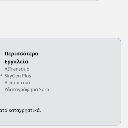
Περισσότερα
Εργαλεία
AITransdub
a.
SkyGen Plus
Αφαιρετικό
Υδατογράφημα Sora
ματα καταχρηστικά.