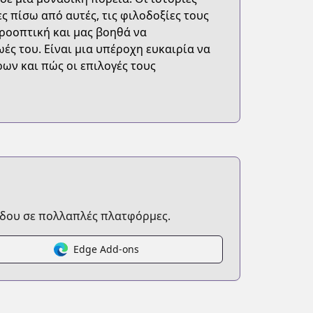
ες πίσω από αυτές, τις φιλοδοξίες τους
προοπτική και μας βοηθά να
ές του. Είναι μια υπέροχη ευκαιρία να
ρων και πώς οι επιλογές τους
D:14&q=遊☆戯☆王+OCG+STORIES&order=reldesc&opt.exclude_
δου σε πολλαπλές πλατφόρμες.
Edge Add-ons