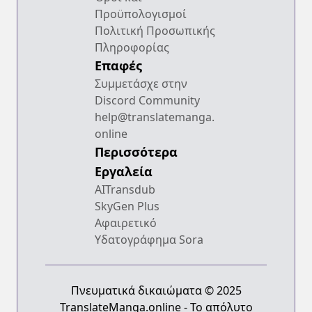
Προϋπολογισμοί
Πολιτική Προσωπικής
Πληροφορίας
Επαφές
Συμμετάσχε στην
Discord Community
help@translatemanga.
online
Περισσότερα
Εργαλεία
AITransdub
SkyGen Plus
Αφαιρετικό
Υδατογράφημα Sora
Πνευματικά δικαιώματα © 2025
TranslateManga.online - Το απόλυτο