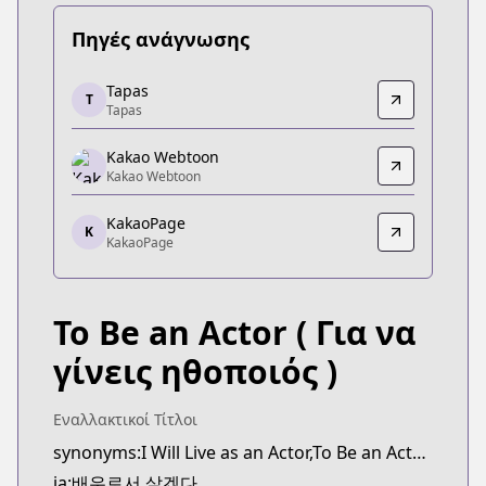
Πηγές ανάγνωσης
Tapas
Tapas
T
Tapas
Tapas
https://tapas.io/series/to-be-an-actor/info
Kakao Webtoon
Kakao Webtoon
Kakao Webtoon
Kakao Webtoon
https://webtoon.kakao.com/content/배우로서-살
KakaoPage
K
KakaoPage
KakaoPage
KakaoPage
https://page.kakao.com/content/60269069
To Be an Actor
( Για να
γίνεις ηθοποιός )
Εναλλακτικοί Τίτλοι
synonyms:I Will Live as an Actor,To Be an Actor,Baeu-roseo Salgetda,Be the Actor
ja:배우로서 살겠다