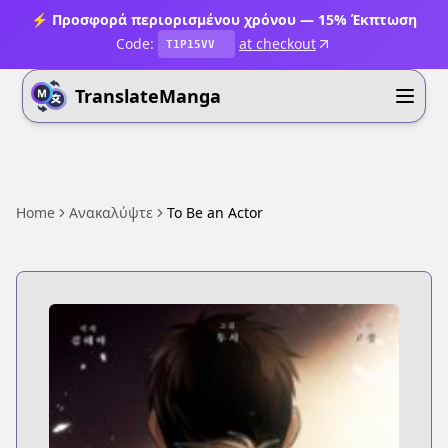
⚡ Προσφορά περιορισμένου χρόνου — 15% Έκπτωση
Code:
at checkout
T1P15VV
TranslateManga
Home
Ανακαλύψτε
To Be an Actor