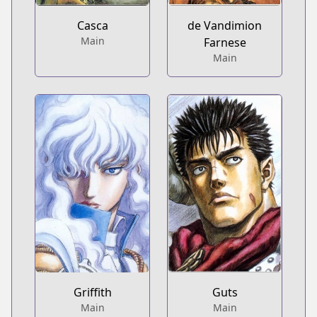
Casca
de Vandimion
Main
Farnese
Main
Griffith
Guts
Main
Main