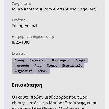
Συγγραφέας
Miura Kentarou(Story & Art),Studio Gaga (Art)
Εκδότης
Young Animal
Ημερομηνία δημοσίευσης
8/25/1989
Ετικέτες
Δράση
Περιπέτεια
Βραβευμένο
Δράμα
Φαντασία
Αίμα
Τρόμος
Στρατιωτικός
Ψυχολογικό
Σέινεν
Επισκόπηση
Ο Γκούτς, πρώην μισθοφόρος που τώρα
είναι γνωστός ως ο Μαύρος Σπαθιστής, είναι
σε αποστολή εκδίκησης. Μετά από μια