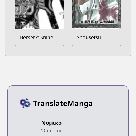
Berserk: Shinen
Shousetsu
no Kami 2
Berserk: Enryuu
no Kishi
TranslateManga
Νομικό
Όροι και