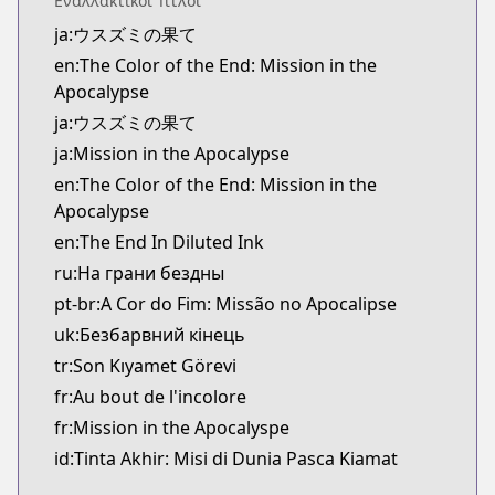
Εναλλακτικοί Τίτλοι
Kitsu
ja:ウスズミの果て
https://kitsu.app/manga/62872
en:The Color of the End: Mission in the
CDJapan
Apocalypse
CDJapan
https://www.anime-planet.com/manga/https://ww
ja:ウスズミの果て
MangaUpdates
ja:Mission in the Apocalypse
MangaUpdates
en:The Color of the End: Mission in the
https://www.mangaupdates.com/series.html?id=f
Apocalypse
Book☆Walker
en:The End In Diluted Ink
Book☆Walker
ru:На грани бездны
https://bookwalker.jp/series/410385
pt-br:A Cor do Fim: Missão no Apocalipse
uk:Безбарвний кінець
tr:Son Kıyamet Görevi
fr:Au bout de l'incolore
fr:Mission in the Apocalyspe
id:Tinta Akhir: Misi di Dunia Pasca Kiamat