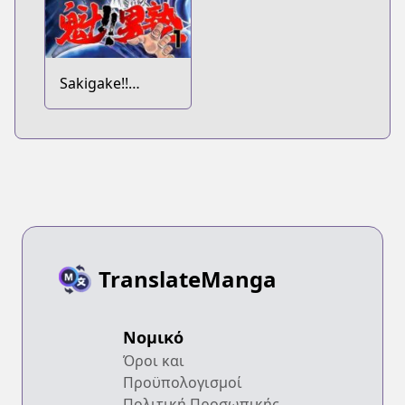
Sakigake!!
Otokojuku
TranslateManga
Νομικό
Όροι και
Προϋπολογισμοί
Πολιτική Προσωπικής