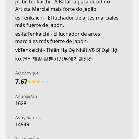
pt-br:Tenkaichi - A Batalha para decidir o
Artista Marcial mais forte do Japão
es:Tenkaichi - El luchador de artes marciales
más fuerte de Japón.
es-la:Tenkaichi - El luchador de artes
marciales más fuerte de Japón.
vi:Tenkaichi - Thiên Hạ Đệ Nhất Võ Sĩ Đại Hội
ko:천하제일 일본최강무예가결정전
Αξιολόγηση
7.67
★
★
★
★
★
Δημοφιλία
1628
Αναγνώστες
14949
Συγγραφέας