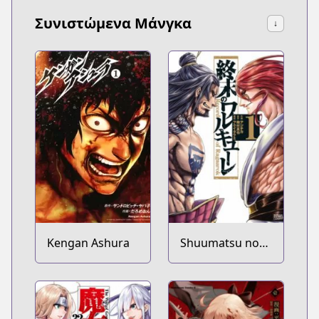
Συνιστώμενα Μάνγκα
↓
Kengan Ashura
Shuumatsu no
Walküre