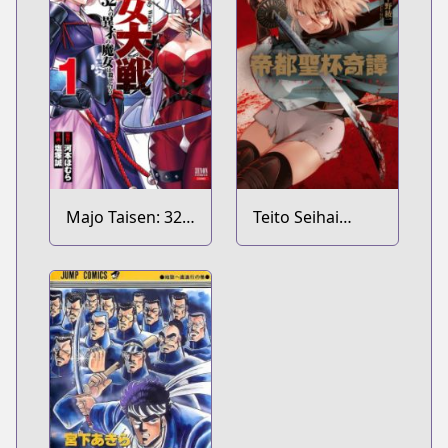
Majo Taisen: 32-
Teito Seihai
nin no Isai no
Kitan: Fate/type
Majo wa
Redline
Koroshiau