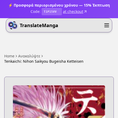
⚡ Προσφορά περιορισμένου χρόνου — 15% Έκπτωση
Code:
at checkout
T1P15VV
TranslateManga
Home
Ανακαλύψτε
Tenkaichi: Nihon Saikyou Bugeisha Ketteisen