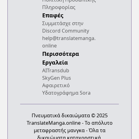
Πληροφορίας
Επαφές
Συμμετάσχε στην
Discord Community
help@translatemanga.
online
Περισσότερα
Εργαλεία
AITransdub
SkyGen Plus
Αφαιρετικό
Υδατογράφημα Sora
Πνευματικά δικαιώματα © 2025
TranslateManga.online - Το απόλυτο
μεταφραστής μανγκα - Όλα τα
δικαιώματα καταχρηστικά.