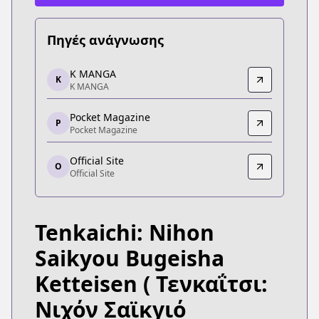
Πηγές ανάγνωσης
K MANGA
K MANGA
K
K MANGA
K MANGA
https://kmanga.kodansha.com/title/10585/episod
Pocket Magazine
Pocket Magazine
P
Pocket Magazine
Pocket Magazine
https://pocket.shonenmagazine.com/episode/32
Official Site
O
Official Site
Official Site
Official Site
https://yanmaga.jp/comics/%E3%83%86%E
Tenkaichi: Nihon
Saikyou Bugeisha
Ketteisen
( Τενκαΐτσι:
Νιχόν Σαϊκγιό