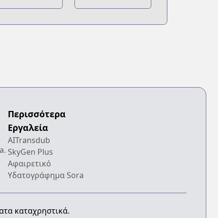
o Juliet
Περισσότερα
Εργαλεία
AITransdub
a.
SkyGen Plus
Αφαιρετικό
Υδατογράφημα Sora
ματα καταχρηστικά.