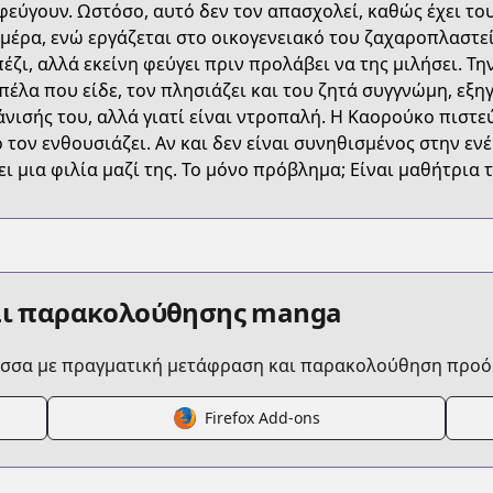
εύγουν. Ωστόσο, αυτό δεν τον απασχολεί, καθώς έχει του
1000041711
μέρα, ενώ εργάζεται στο οικογενειακό του ζαχαροπλαστεί
έζι, αλλά εκείνη φεύγει πριν προλάβει να της μιλήσει. Τ
πέλα που είδε, τον πλησιάζει και του ζητά συγγνώμη, εξη
t01-9782373499759/
νισής του, αλλά γιατί είναι ντροπαλή. Η Καορούκο πιστεύ
 τον ενθουσιάζει. Αν και δεν είναι συνηθισμένος στην εν
ει μια φιλία μαζί της. Το μόνο πρόβλημα; Είναι μαθήτρια τ
nt-flower-blooms-with-dignity/
0023/episode/320130
αι παρακολούθησης manga
ώσσα με πραγματική μετάφραση και παρακολούθηση προό
Firefox Add-ons
episode/3269754496548746310