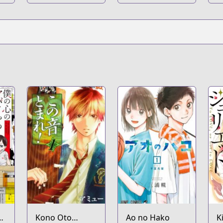
ro
Kono Oto
Ao no Hako
K