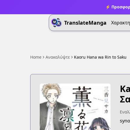
⚡ Προσφορ
TranslateManga
Χαρακτη
Home
Ανακαλύψτε
Kaoru Hana wa Rin to Saku
Ka
Σα
Εναλλ
syno