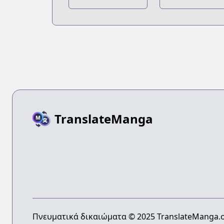
no Yabai Yatsu
TranslateManga
Πνευματικά δικαιώματα © 2025 TranslateManga.o