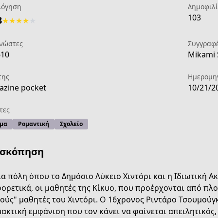
λόγηση
Δημοφιλ
103
3
★
★
★
★
★
νώστες
Συγγραφ
610
Mikami 
της
Ημερομη
zine pocket
10/21/2
τες
μα
Ρομαντική
Σχολείο
ισκόπηση
ια πόλη όπου το Δημόσιο Λύκειο Χιντόρι και η Ιδιωτική Α
ορετικά, οι μαθητές της Κίκυο, που προέρχονται από πλο
ούς" μαθητές του Χιντόρι. Ο 16χρονος Ριντάρο Τσουμούγκι
ακτική εμφάνιση που τον κάνει να φαίνεται απειλητικός,