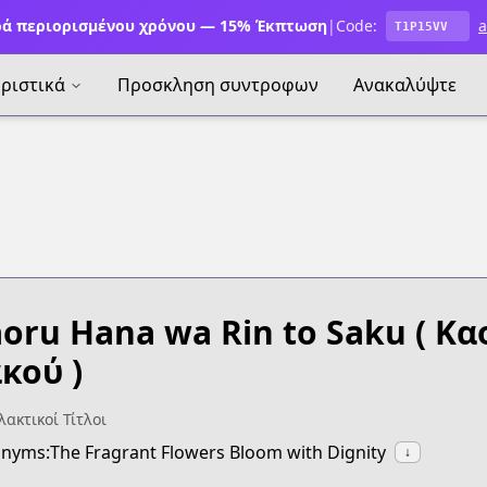
ά περιορισμένου χρόνου — 15% Έκπτωση
|
Code:
a
T1P15VV
ριστικά
Προσκληση συντροφων
Ανακαλύψτε
oru Hana wa Rin to Saku
( Κα
κού )
ακτικοί Τίτλοι
nyms:The Fragrant Flowers Bloom with Dignity
↓