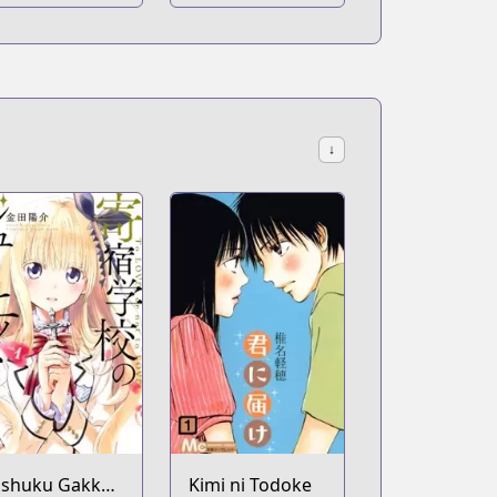
↓
ishuku Gakkou
Kimi ni Todoke