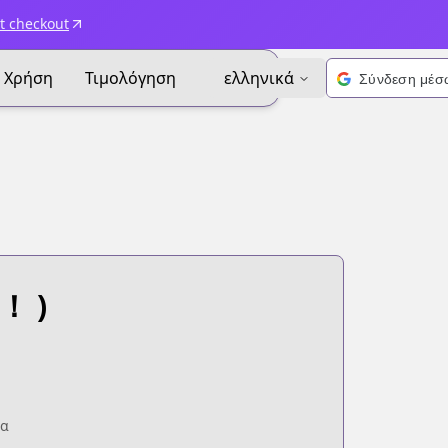
t checkout
Χρήση
Τιμολόγηση
ελληνικά
 )
ία