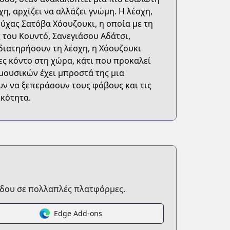
η, αρχίζει να αλλάζει γνώμη. Η λέσχη,
ούχας Σατόβα Χόουζουκι, η οποία με τη
 του Κουντό, Σανεγιάσου Αδάτσι,
διατηρήσουν τη λέσχη, η Χόουζουκι
ες κόντο στη χώρα, κάτι που προκαλεί
μουσικών έχει μπροστά της μια
υν να ξεπεράσουν τους φόβους και τις
ικότητα.
δου σε πολλαπλές πλατφόρμες.
Edge Add-ons