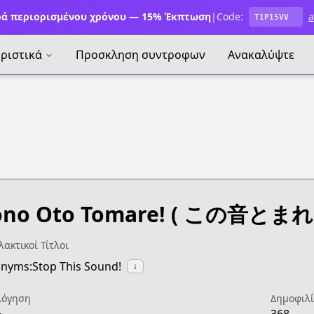
ά περιορισμένου χρόνου — 15% Έκπτωση
|
Code:
a
T1P15VV
ριστικά
Προσκληση συντροφων
Ανακαλύψτε
no Oto Tomare!
( この音とまれ！
ακτικοί Τίτλοι
nyms:Stop This Sound!
↓
λόγηση
Δημοφιλ