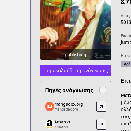
8.7
Αναγ
501
Εκδό
Jump
publishing
Ετικέ
Δρά
Παρακολούθηση ανάγνωσης
Επ
Πηγές ανάγνωσης
↓
Μετά
mangadex.org
μόνο
mangadex.org
mangadex.org
αλλά
mangadex.org
https://mangadex.org/title/df9be021-
του,
Amazon
Amazon
αναλ
Amazon
Amazon
τύπο