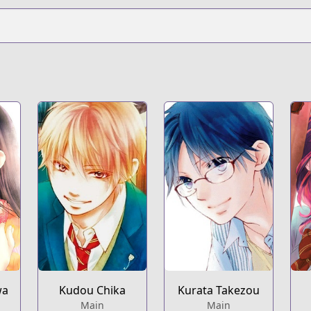
/13932016480028992984
ds-life-t1
konoototomare/
wa
Kudou Chika
Kurata Takezou
Main
Main