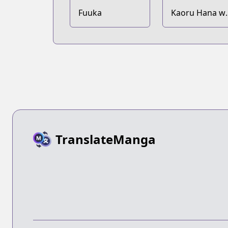
Fuuka
Kaoru Hana w
Rin to Saku
TranslateManga