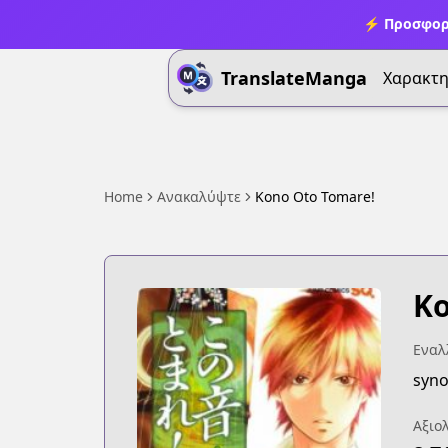
⚡ Προσφορ
TranslateManga
Χαρακτη
Home
Ανακαλύψτε
Kono Oto Tomare!
Ko
Εναλλ
syno
Αξιο