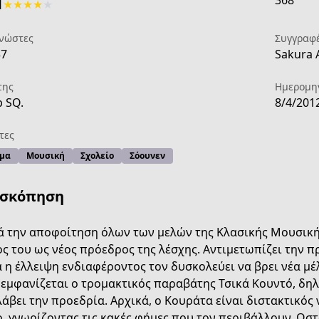
368
1
★
★
★
★
★
νώστες
Συγγραφ
37
Sakura 
της
Ημερομη
 SQ.
8/4/201
τες
μα
Μουσική
Σχολείο
Σόουνεν
ισκόπηση
 την αποφοίτηση όλων των μελών της Κλασικής Μουσικής
ς του ως νέος πρόεδρος της λέσχης. Αντιμετωπίζει την 
 η έλλειψη ενδιαφέροντος τον δυσκολεύει να βρει νέα μέλ
ff37-419e-ba6e-dda3e28eb763
 εμφανίζεται ο τρομακτικός παραβάτης Τσικά Κουντό, δηλώ
άβει την προεδρία. Αρχικά, ο Κουράτα είναι διστακτικός
, γνωρίζοντας τις κακές φήμες που τον περιβάλλουν. Ωσ