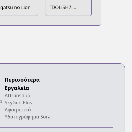
-gatsu no Lion
IDOLiSH7:
Re:member
Περισσότερα
Εργαλεία
AITransdub
a.
SkyGen Plus
Αφαιρετικό
Υδατογράφημα Sora