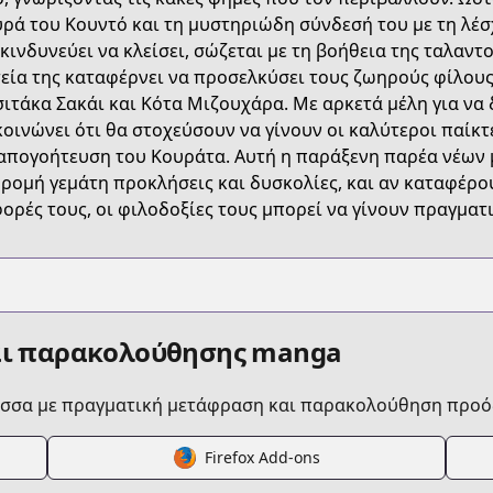
FHCY
ρά του Κουντό και τη μυστηριώδη σύνδεσή του με τη λέσχ
κινδυνεύει να κλείσει, σώζεται με τη βοήθεια της ταλαντ
εία της καταφέρνει να προσελκύσει τους ζωηρούς φίλους
/kono-oto-tomare
ιτάκα Σακάι και Κότα Μιζουχάρα. Με αρκετά μέλη για να 
οινώνει ότι θα στοχεύσουν να γίνουν οι καλύτεροι παίκτ
απογοήτευση του Κουράτα. Αυτή η παράξενη παρέα νέων 
/216753/
ρομή γεμάτη προκλήσεις και δυσκολίες, και αν καταφέρο
ορές τους, οι φιλοδοξίες τους μπορεί να γίνουν πραγματ
/13932016480028992984
αι παρακολούθησης manga
ώσσα με πραγματική μετάφραση και παρακολούθηση προό
s.html?id=81200
Firefox Add-ons