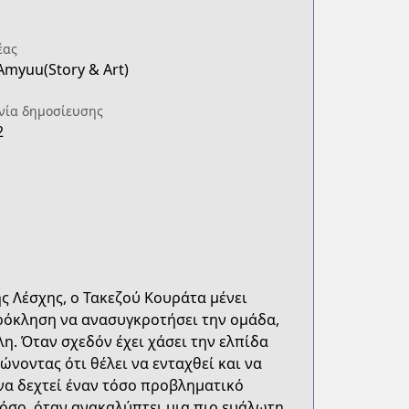
έας
Amyuu(Story & Art)
νία δημοσίευσης
2
 Λέσχης, ο Τακεζού Κουράτα μένει
πρόκληση να ανασυγκροτήσει την ομάδα,
η. Όταν σχεδόν έχει χάσει την ελπίδα
νοντας ότι θέλει να ενταχθεί και να
 να δεχτεί έναν τόσο προβληματικό
τόσο, όταν ανακαλύπτει μια πιο ευάλωτη