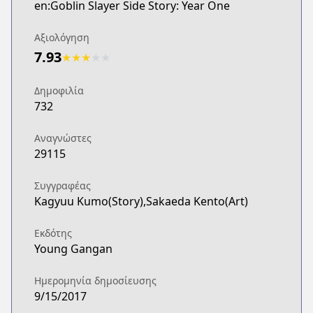
en:Goblin Slayer Side Story: Year One
Αξιολόγηση
7.93
★
★
★
★
★
Δημοφιλία
732
Αναγνώστες
29115
Συγγραφέας
Kagyuu Kumo(Story),Sakaeda Kento(Art)
Εκδότης
Young Gangan
Ημερομηνία δημοσίευσης
9/15/2017