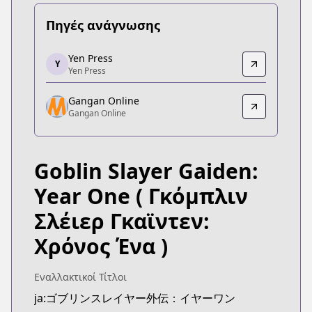
Πηγές ανάγνωσης
Yen Press
Yen Press
Y
Yen Press
Yen Press
https://yenpress.com/series/goblin-slayer-side-s
Gangan Online
Gangan Online
Gangan Online
Gangan Online
https://www.ganganonline.com/contents/goblinyo
Goblin Slayer Gaiden:
Year One
( Γκόμπλιν
Σλέιερ Γκαϊντεν:
Χρόνος Ένα )
Εναλλακτικοί Τίτλοι
ja:ゴブリンスレイヤー外伝：イヤーワン