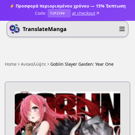
⚡ Προσφορά περιορισμένου χρόνου — 15% Έκπτωση
Code:
at checkout
T1P15VV
TranslateManga
Home
Ανακαλύψτε
Goblin Slayer Gaiden: Year One