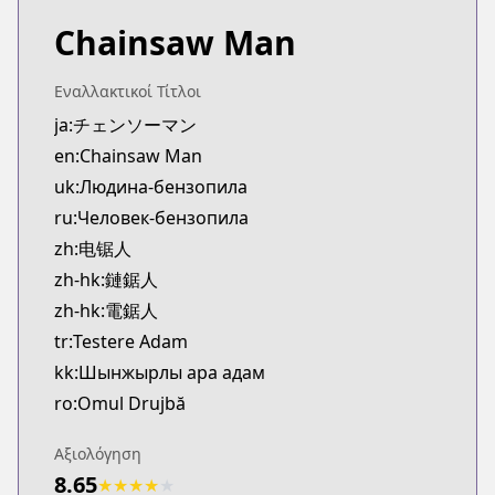
Chainsaw Man
Εναλλακτικοί Τίτλοι
ja:チェンソーマン
en:Chainsaw Man
uk:Людина-бензопила
ru:Человек-бензопила
zh:电锯人
zh-hk:鏈鋸人
zh-hk:電鋸人
tr:Testere Adam
kk:Шынжырлы ара адам
ro:Omul Drujbă
Αξιολόγηση
8.65
★
★
★
★
★