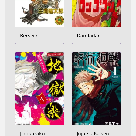
Berserk
Dandadan
Jigokuraku
Jujutsu Kaisen