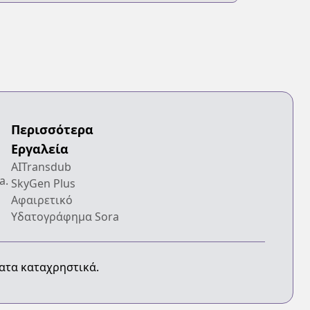
Περισσότερα
Εργαλεία
AITransdub
a.
SkyGen Plus
Αφαιρετικό
Υδατογράφημα Sora
ματα καταχρηστικά.