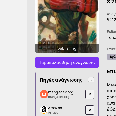
8.7
Αναγ
521
Εκδό
Tona
publishing
Ετικέ
Δρά
Παρακολούθηση ανάγνωσης
Επ
Πηγές ανάγνωσης
↓
Μετά
mangadex.org
απίσ
mangadex.org
mangadex.org
χρησ
mangadex.org
https://mangadex.org/title/d8a959f7-6
αντι
Amazon
Amazon
δώσε
Amazon
Amazon
παρα