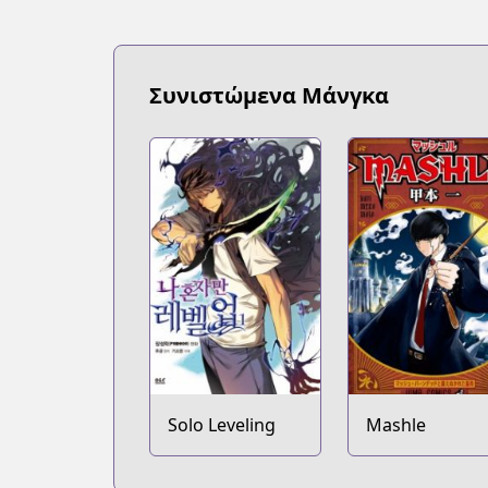
Tonari no Young Jump
Tonari no Young Jump
https://tonarinoyj.jp/episode/139320
Συνιστώμενα Μάνγκα
Solo Leveling
Mashle