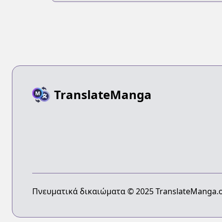
TranslateManga
Πνευματικά δικαιώματα © 2025 TranslateManga.o