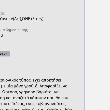
έας
Yusuke(Art),ONE (Story)
νία δημοσίευσης
12
ναμη
ανονικός τύπος, έχει αποκτήσει
με μία μόνο γροθιά. Αποφασίζει να
ς. Ωστόσο, γρήγορα βαριέται να
ση και αναζητά κάποιον που θα του
ταν ο Γκένος, ένας κυβερνοναύτης,
ι να γίνει μαθητής του. Καθώς οι δύο