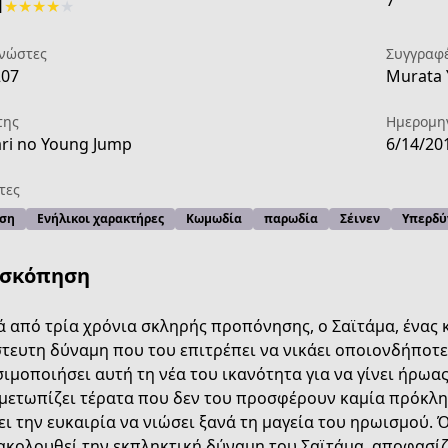
7
1
★
★
★
★
★
νώστες
Συγγραφ
207
Murata 
της
Ημερομη
ri no Young Jump
6/14/20
τες
ση
Ενήλικοι χαρακτήρες
Κωμωδία
παρωδία
Σέινεν
Υπερδύ
ισκόπηση
 από τρία χρόνια σκληρής προπόνησης, ο Σαϊτάμα, ένας κ
τευτη δύναμη που του επιτρέπει να νικάει οποιονδήποτε 
ιμοποιήσει αυτή τη νέα του ικανότητα για να γίνει ήρωα
48e-4c8d-8f23-f1f3f8e129f3
μετωπίζει τέρατα που δεν του προσφέρουν καμία πρόκλη
ι την ευκαιρία να νιώσει ξανά τη μαγεία του ηρωισμού. Ό
κολουθεί την εκπληκτική δύναμη του Σαϊτάμα, αποφασίζε