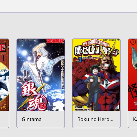
16480028985383
Gintama
Boku no Hero
K
Academia