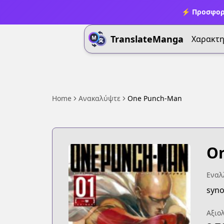
⚡ Προσφορ
TranslateManga
Χαρακτη
Home
Ανακαλύψτε
One Punch-Man
O
Εναλλ
syn
Αξιο