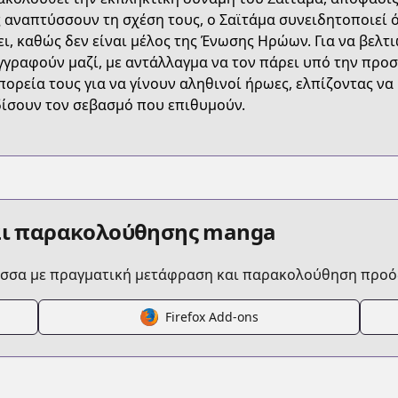
t/B074CGZDXX
 αναπτύσσουν τη σχέση τους, ο Σαϊτάμα συνειδητοποιεί ό
ει, καθώς δεν είναι μέλος της Ένωσης Ηρώων. Για να βελτι
γγραφούν μαζί, με αντάλλαγμα να τον πάρει υπό την προστ
a/one-punch-man
πορεία τους για να γίνουν αληθινοί ήρωες, ελπίζοντας ν
ίσουν τον σεβασμό που επιθυμούν.
/364725/
16480028985383
αι παρακολούθησης manga
ώσσα με πραγματική μετάφραση και παρακολούθηση προό
Firefox Add-ons
/https://www.cdjapan.co.jp/product/NEOBK-2564289