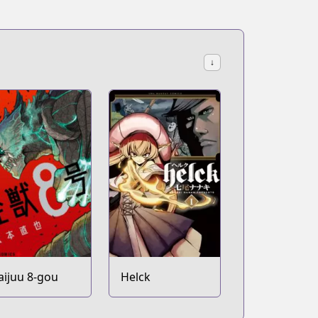
↓
aijuu 8-gou
Helck