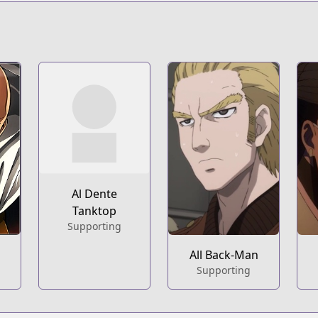
s.html?id=80345
pters/one-punch-man
.series?productNo=2805846
Al Dente
c/34265
Tanktop
Supporting
All Back-Man
470
Supporting
pters/one-punch-man