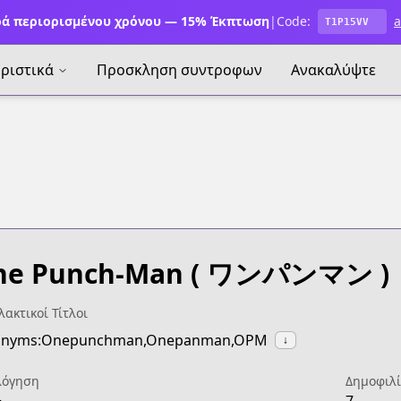
ά περιορισμένου χρόνου — 15% Έκπτωση
|
Code:
a
T1P15VV
ριστικά
Προσκληση συντροφων
Ανακαλύψτε
ne Punch-Man
( ワンパンマン )
ακτικοί Τίτλοι
onyms:Onepunchman,Onepanman,OPM
↓
λόγηση
Δημοφιλ