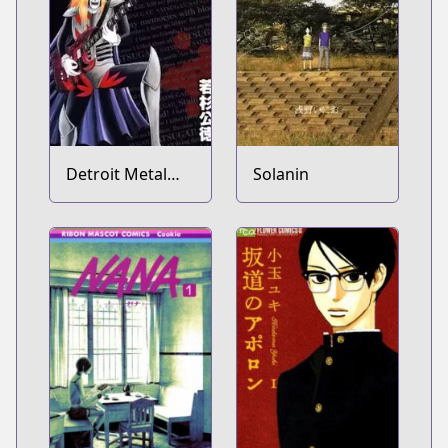
Detroit Metal
Solanin
City