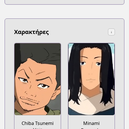
Χαρακτήρες
↓
Chiba Tsunemi
Minami