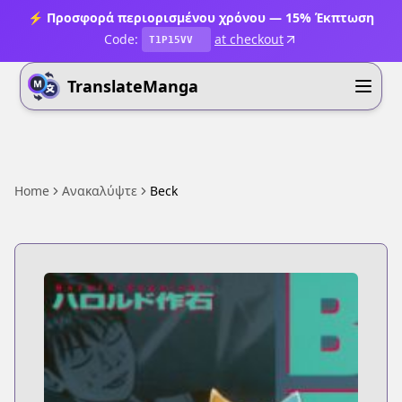
⚡ Προσφορά περιορισμένου χρόνου — 15% Έκπτωση
Code:
at checkout
T1P15VV
TranslateManga
Home
Ανακαλύψτε
Beck