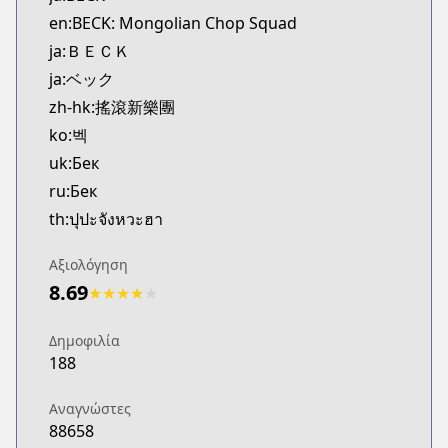
Kitsu
en:BECK: Mongolian Chop Squad
https://kitsu.app/manga/354
ja:ＢＥＣＫ
MangaUpdates
ja:ベック
MangaUpdates
zh-hk:搖滾新樂團
https://www.mangaupdates.com/series.html?id=4
Book☆Walker
ko:벡
Book☆Walker
uk:Бек
https://bookwalker.jp/series/502830
ru:Бек
Official English
th:ปุปะจังหวะฮา
Official English
https://comics.inkr.com/title/2104-beck
Αξιολόγηση
Coolmic
8.69
★
★
★
★
★
Coolmic
https://coolmic.me/titles/5072
Δημοφιλία
Kodansha
188
Kodansha
https://kodansha.us/series/beck/
Αναγνώστες
88658