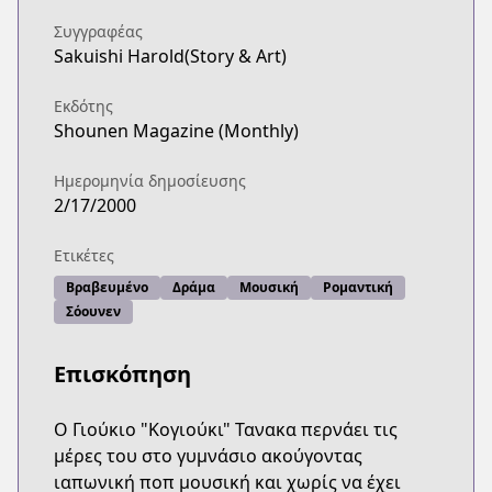
Συγγραφέας
Sakuishi Harold(Story & Art)
Εκδότης
Shounen Magazine (Monthly)
Ημερομηνία δημοσίευσης
2/17/2000
Ετικέτες
Βραβευμένο
Δράμα
Μουσική
Ρομαντική
Σόουνεν
Επισκόπηση
Ο Γιούκιο "Κογιούκι" Τανακα περνάει τις
μέρες του στο γυμνάσιο ακούγοντας
ιαπωνική ποπ μουσική και χωρίς να έχει