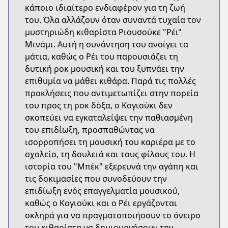
κάποιο ιδιαίτερο ενδιαφέρον για τη ζωή
του. Όλα αλλάζουν όταν συναντά τυχαία τον
μυστηριώδη κιθαρίστα Ριουσούκε "Ρέι"
Μινάμι. Αυτή η συνάντηση του ανοίγει τα
μάτια, καθώς ο Ρέι του παρουσιάζει τη
δυτική ροκ μουσική και του ξυπνάει την
επιθυμία να μάθει κιθάρα. Παρά τις πολλές
προκλήσεις που αντιμετωπίζει στην πορεία
του προς τη ροκ δόξα, ο Κογιούκι δεν
σκοπεύει να εγκαταλείψει την παθιασμένη
του επιδίωξη, προσπαθώντας να
ισορροπήσει τη μουσική του καριέρα με το
σχολείο, τη δουλειά και τους φίλους του. Η
ιστορία του "Μπέκ" εξερευνά την αγάπη και
τις δοκιμασίες που συνοδεύουν την
επιδίωξη ενός επαγγελματία μουσικού,
καθώς ο Κογιούκι και ο Ρέι εργάζονται
σκληρά για να πραγματοποιήσουν το όνειρο
του κιθαρίστα να δημιουργήσουν την