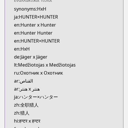
Εναλλακτικοί Τίτλοι
MangaUpdates
synonyms:HxH
https://www.mangaupdates.com/series.html?id=1
ja:HUNTER×HUNTER
Book☆Walker
Book☆Walker
en:Hunter x Hunter
https://bookwalker.jp/series/13152/list
en:Hunter Hunter
Official English
en:HUNTER×HUNTER
Official English
en:HxH
https://mangaplus.shueisha.co.jp/titles/100015
de:Jäger x Jäger
Shonen Jump
lt:Medžiotojas x Medžiotojas
Shonen Jump
https://www.shonenjump.com/j/rensai/hunter.htm
ru:Охотник х Охотник
Viz
ar:القناص
Viz
ar:هنتر x هنتر
https://www.viz.com/shonenjump/chapters/hunte
ja:ハンター×ハンター
MANGA Plus
zh:全职猎人
MANGA Plus
zh:猎人
https://mangaplus.shueisha.co.jp/titles/700012
Shonen Jump Plus
hi:हन्टर x हन्टर
Shonen Jump Plus