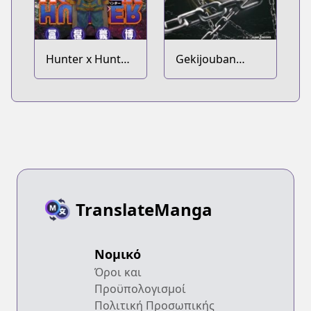
Hunter x Hunter:
Gekijouban
Kurapika
Hunter x Hunter:
Tsuioku-hen
Phantom Rouge
TranslateManga
Νομικό
Όροι και
Προϋπολογισμοί
Πολιτική Προσωπικής