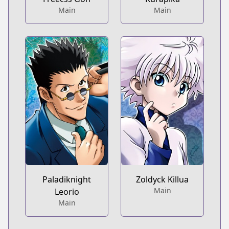
Main
Main
Paladiknight
Zoldyck Killua
Main
Leorio
Main