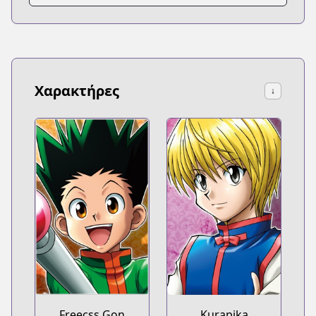
Χαρακτήρες
↓
Freecss Gon
Kurapika