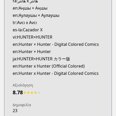
fa:هانتر x هانتر
https://shonenjumpplus.com/episode/108335195
en:Аңшы × Аңшы
MANGA Plus
en:Аулаушы × Аулаушы
MANGA Plus
tr:Avcı x Avcı
https://mangaplus.shueisha.co.jp/titles/100015
es-la:Cazador X
vi:HUNTER×HUNTER
en:Hunter × Hunter - Digital Colored Comics
en:Hunter × Hunter
ja:HUNTER×HUNTER カラー版
en:Hunter x Hunter (Official Colored)
en:Hunter x Hunter - Digital Colored Comics
Αξιολόγηση
8.78
★
★
★
★
★
Δημοφιλία
23