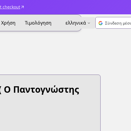
t checkout
Χρήση
Τιμολόγηση
ελληνικά
( Ο Παντογνώστης