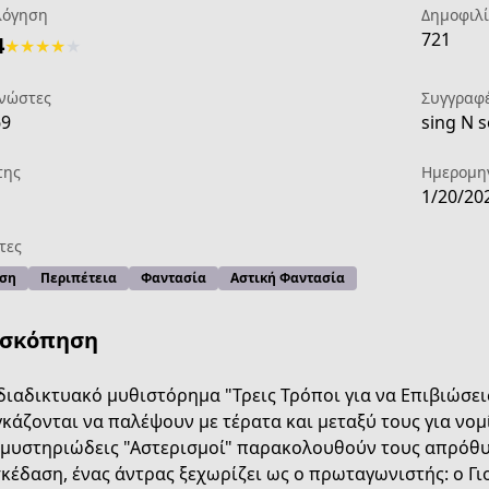
λόγηση
Δημοφιλ
721
4
★
★
★
★
★
νώστες
Συγγραφ
69
sing N s
της
Ημερομη
1/20/20
τες
ση
Περιπέτεια
Φαντασία
Αστική Φαντασία
ισκόπηση
διαδικτυακό μυθιστόρημα "Τρεις Τρόποι για να Επιβιώσε
κάζονται να παλέψουν με τέρατα και μεταξύ τους για νομί
μυστηριώδεις "Αστερισμοί" παρακολουθούν τους απρόθυμ
κέδαση, ένας άντρας ξεχωρίζει ως ο πρωταγωνιστής: ο Γιο