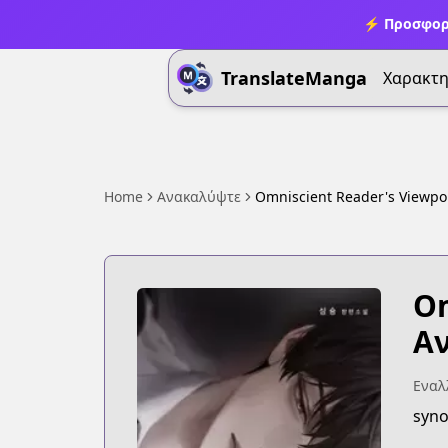
⚡ Προσφορ
TranslateManga
Χαρακτη
Home
Ανακαλύψτε
Omniscient Reader's Viewpo
Om
Αν
Εναλλ
syno