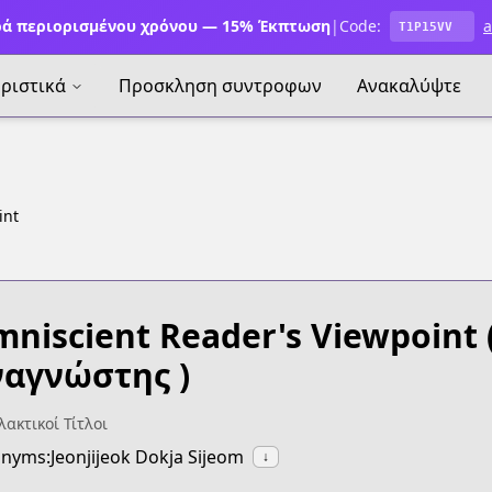
ά περιορισμένου χρόνου — 15% Έκπτωση
|
Code:
a
T1P15VV
ριστικά
Προσκληση συντροφων
Ανακαλύψτε
int
niscient Reader's Viewpoint
αγνώστης )
ακτικοί Τίτλοι
nyms:Jeonjijeok Dokja Sijeom
↓