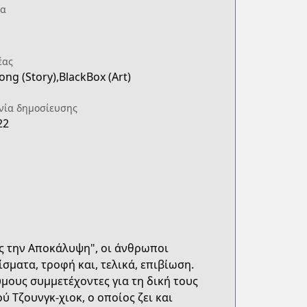
ία
έας
ong (Story),BlackBox (Art)
νία δημοσίευσης
22
ις την Αποκάλυψη", οι άνθρωποι
σματα, τροφή και, τελικά, επιβίωση.
ους συμμετέχοντες για τη δική τους
ύ Τζουνγκ-χιοκ, ο οποίος ζει και