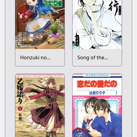
Honzuki no
Song of the
Gekokujou:
Long March
Shisho ni Naru
Tame ni wa
Shudan wo
Erandeiraremasen
Dai 1-bu - Hon
ga Nai nara
Tsukureba Ii!