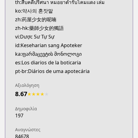
th:สืบคดีปริศนา หมอยาตำรับโคมแดง เล่ม
http://www.ki-oon.com/mangas/tomes-1306-carnets
ko:약사의 혼잣말
Twitter
zh:药屋少女的呢喃
Twitter
zh-hk:藥師少女的獨語
https://x.com/LesCarnetsmanga
Official Site
vi:Dược Sư Tự Sự
Official Site
id:Keseharian sang Apoteker
https://www.eccediciones.com/catalogo/manga/dra
ka:ფარმაცევტის მონოლოგი
Bilibili
es:Los diarios de la boticaria
Bilibili
pt-br:Diários de uma apotecária
https://manga.bilibili.com/detail/mc28218?from
Manga UP!
Αξιολόγηση
Manga UP!
8.67
★
★
★
★
★
https://global.manga-up.com/manga/164
Official Site
Δημοφιλία
Official Site
197
https://squareenixmangaandbooks.square-enix-ga
Official Site
Αναγνώστες
Official Site
84678