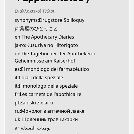
Kitsu
https://kitsu.app/manga/39631
Εναλλακτικοί Τίτλοι
CDJapan
synonyms:Drugstore Soliloquy
CDJapan
ja:薬屋のひとりごと
https://www.anime-planet.com/manga/https://ww
en:The Apothecary Diaries
MangaUpdates
ja-ro:Kusuriya no Hitorigoto
MangaUpdates
de:Die Tagebücher der Apothekerin -
https://www.mangaupdates.com/series.html?id=1
Geheimnisse am Kaiserhof
novelUpdates
novelUpdates
es:El monólogo del farmacéutico
https://www.novelupdates.com/series/kusuriya-no
it:I diari della speziale
Book☆Walker
it:Il monologo della speziale
Book☆Walker
fr:Les carnets de l'apothicaire
https://bookwalker.jp/series/130765/list
pl:Zapiski zielarki
Official English
ru:Монолог в аптечной лавке
Official English
https://global.manga-up.com/manga/164
uk:Щоденник травникарки
Official Site
ar:يوميات الصيدلة
Official Site