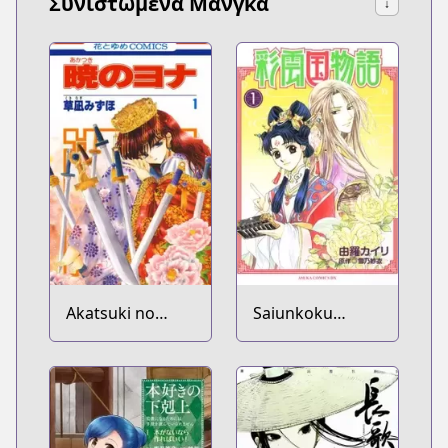
Συνιστώμενα Μάνγκα
↓
Akatsuki no
Saiunkoku
Yona
Monogatari