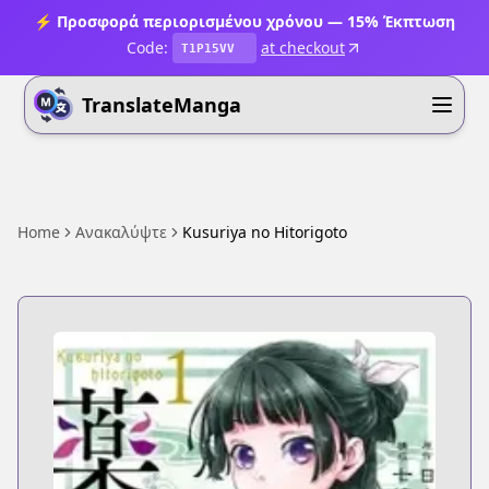
⚡ Προσφορά περιορισμένου χρόνου — 15% Έκπτωση
Code:
at checkout
T1P15VV
TranslateManga
Home
Ανακαλύψτε
Kusuriya no Hitorigoto