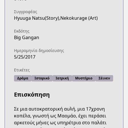
http://www.jp.square-enix.com/magazine/biggang
Συγγραφέας
Hyuuga Natsu(Story),Nekokurage (Art)
Εκδότης
Big Gangan
Ημερομηνία δημοσίευσης
5/25/2017
Ετικέτες
Δράμα
Ιστορικό
Ιατρική
Μυστήριο
Σέινεν
Επισκόπηση
Σε μια αυτοκρατορική αυλή, μια 17χρονη
κοπέλα, γνωστή ως Μαομάο, έχει περάσει
αρκετούς μήνες ως υπηρέτρια στο παλάτι