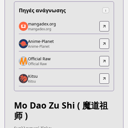
Πηγές ανάγνωσης
↓
mangadex.org
mangadex.org
mangadex.org
mangadex.org
https://mangadex.org/title/6e52262f-bcd5-49c4-b
Anime-Planet
Anime-Planet
Anime-Planet
Anime-Planet
https://www.anime-planet.com/manga/the-grandma
Official Raw
Official Raw
Official Raw
Official Raw
Kitsu
http://www.kuaikanmanhua.com/web/topic/1749/
Kitsu
Kitsu
Kitsu
https://kitsu.app/manga/40740
Mo Dao Zu Shi
( 魔道祖
MangaUpdates
MangaUpdates
师 )
https://www.mangaupdates.com/series.html?id=1
novelUpdates