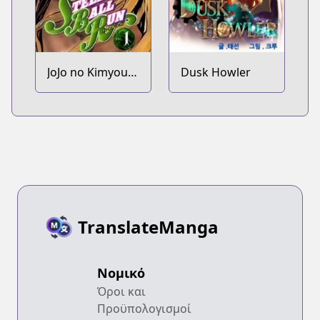
JoJo no Kimyou
Dusk Howler
na Bouken Part
7: Steel Ball Run
TranslateManga
Νομικό
Όροι και
Προϋπολογισμοί