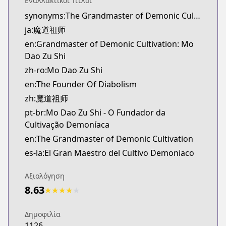
Εναλλακτικοί Τίτλοι
novelUpdates
synonyms:The Grandmaster of Demonic Cultivation,The Founder of Diabolism,The Master of Diabolism
https://www.novelupdates.com/series/the-founder
ja:魔道祖师
Official English
Official English
en:Grandmaster of Demonic Cultivation: Mo
https://sevenseasentertainment.com/series/gran
Dao Zu Shi
zh-ro:Mo Dao Zu Shi
en:The Founder Of Diabolism
zh:魔道祖师
pt-br:Mo Dao Zu Shi - O Fundador da
Cultivação Demoníaca
en:The Grandmaster of Demonic Cultivation
es-la:El Gran Maestro del Cultivo Demoniaco
Αξιολόγηση
8.63
★
★
★
★
★
Δημοφιλία
1126