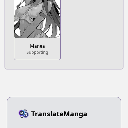
Manea
Supporting
TranslateManga