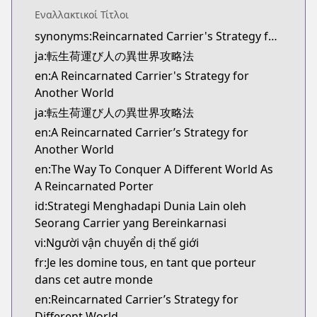
Kitsu
Εναλλακτικοί Τίτλοι
Kitsu
synonyms:Reincarnated Carrier's Strategy for Different World
https://kitsu.app/manga/tensei-ni-hakobi-jin-no-
ja:転生荷運び人の異世界攻略法
CDJapan
CDJapan
en:A Reincarnated Carrier's Strategy for
https://www.anime-planet.com/manga/https:/
Another World
MangaUpdates
ja:転生荷運び人の異世界攻略法
MangaUpdates
en:A Reincarnated Carrier’s Strategy for
https://www.mangaupdates.com/series.html?id=
Another World
novelUpdates
en:The Way To Conquer A Different World As
novelUpdates
A Reincarnated Porter
https://www.novelupdates.com/series/the-way-to-c
id:Strategi Menghadapi Dunia Lain oleh
Book☆Walker
Seorang Carrier yang Bereinkarnasi
Book☆Walker
vi:Người vận chuyển dị thế giới
https://bookwalker.jp/series/447670/list
Official English
fr:Je les domine tous, en tant que porteur
Official English
dans cet autre monde
https://sevenseasentertainment.com/series/a-rein
en:Reincarnated Carrier’s Strategy for
Different World