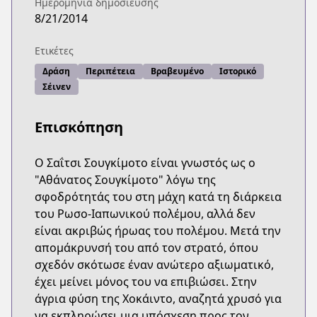
Ημερομηνία δημοσίευσης
8/21/2014
Ετικέτες
Δράση
Περιπέτεια
Βραβευμένο
Ιστορικό
Σέινεν
Επισκόπηση
Ο Σαΐτσι Σουγκίμοτο είναι γνωστός ως ο
"Αθάνατος Σουγκίμοτο" λόγω της
σφοδρότητάς του στη μάχη κατά τη διάρκεια
του Ρωσο-Ιαπωνικού πολέμου, αλλά δεν
είναι ακριβώς ήρωας του πολέμου. Μετά την
απομάκρυνσή του από τον στρατό, όπου
σχεδόν σκότωσε έναν ανώτερο αξιωματικό,
έχει μείνει μόνος του να επιβιώσει. Στην
άγρια φύση της Χοκάιντο, αναζητά χρυσό για
να εκπληρώσει μια υπόσχεση προς τον