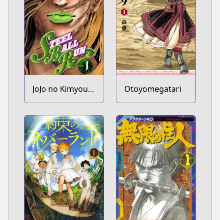
JoJo no Kimyou
Otoyomegatari
na Bouken Part
7: Steel Ball Run