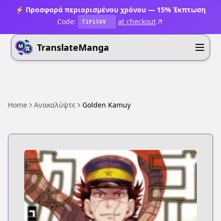
⚡ Προσφορά περιορισμένου χρόνου — 15% Έκπτωση
Code:
at checkout
T1P15VV
TranslateManga
Home
Ανακαλύψτε
Golden Kamuy