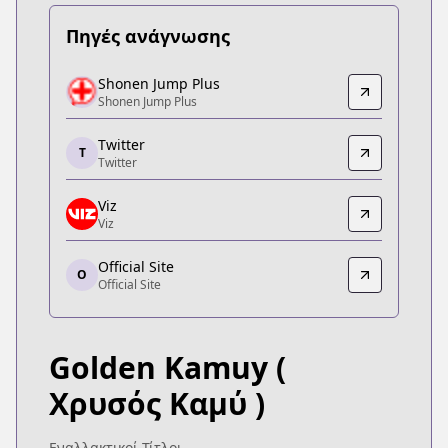
Πηγές ανάγνωσης
Shonen Jump Plus
Shonen Jump Plus
Shonen Jump Plus
Shonen Jump Plus
https://shonenjumpplus.com/episode/139320164
Twitter
Twitter
T
Twitter
Twitter
https://twitter.com/kamuy_official
Viz
Viz
Viz
Viz
Official Site
https://www.viz.com/shonenjump/chapters/gold
O
Official Site
Official Site
Official Site
https://youngjump.jp/goldenkamuy/
Golden Kamuy
(
Χρυσός Καμύ )
Εναλλακτικοί Τίτλοι