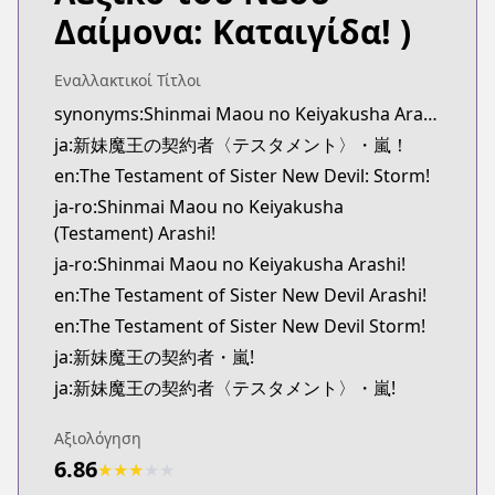
Official English
Δαίμονα: Καταιγίδα! )
http://www.sevenseasentertainment.com/series/th
Εναλλακτικοί Τίτλοι
synonyms:Shinmai Maou no Keiyakusha Arashi
ja:新妹魔王の契約者〈テスタメント〉・嵐！
en:The Testament of Sister New Devil: Storm!
ja-ro:Shinmai Maou no Keiyakusha
(Testament) Arashi!
ja-ro:Shinmai Maou no Keiyakusha Arashi!
en:The Testament of Sister New Devil Arashi!
en:The Testament of Sister New Devil Storm!
ja:新妹魔王の契約者・嵐!
ja:新妹魔王の契約者〈テスタメント〉・嵐!
Αξιολόγηση
6.86
★
★
★
★
★