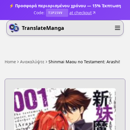
⚡ Προσφορά περιορισμένου χρόνου — 15% Έκπτωση
Code:
at checkout
T1P15VV
TranslateManga
Home
Ανακαλύψτε
Shinmai Maou no Testament: Arashi!