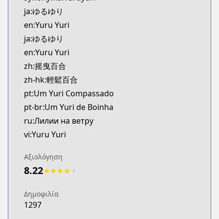
Kitsu
ja:ゆるゆり
https://kitsu.app/manga/21646
en:Yuru Yuri
MangaUpdates
ja:ゆるゆり
MangaUpdates
en:Yuru Yuri
https://www.mangaupdates.com/series.html?id=3
Book☆Walker
zh:摇曳百合
Book☆Walker
zh-hk:輕鬆百合
https://bookwalker.jp/series/1938/list
pt:Um Yuri Compassado
pt-br:Um Yuri de Boinha
ru:Лилии на ветру
vi:Yuru Yuri
Αξιολόγηση
8.22
★
★
★
★
★
Δημοφιλία
1297