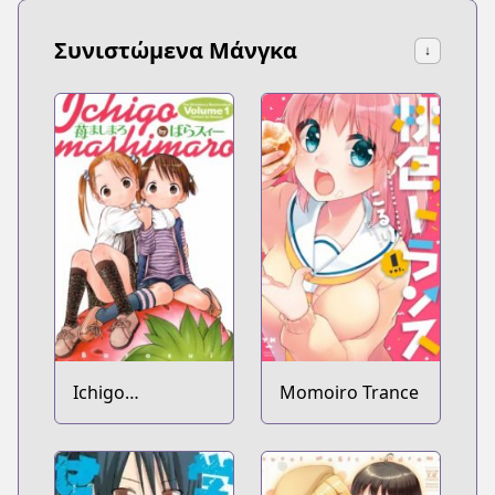
Συνιστώμενα Μάνγκα
↓
Ichigo
Momoiro Trance
Mashimaro