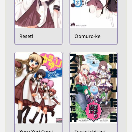
Reset!
Oomuro-ke
Yuru Yuri Comic
Tensei shitara