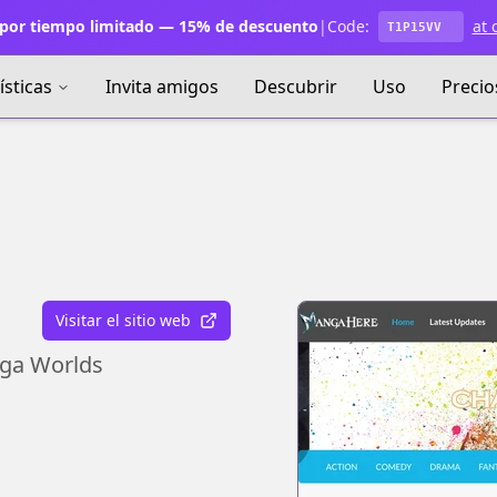
por tiempo limitado — 15% de descuento
|
Code:
at 
T1P15VV
ísticas
Invita amigos
Descubrir
Uso
Precio
Visitar el sitio web
nga Worlds