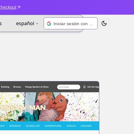
checkout
s
español
Iniciar sesión con Google
Alternar tema