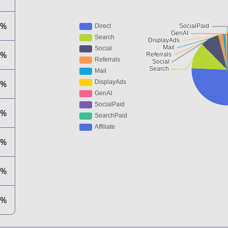
7%
0%
7%
8%
7%
0%
0%