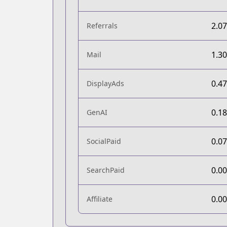
2.0
Referrals
1.3
Mail
0.4
DisplayAds
0.1
GenAI
0.0
SocialPaid
0.0
SearchPaid
0.0
Affiliate