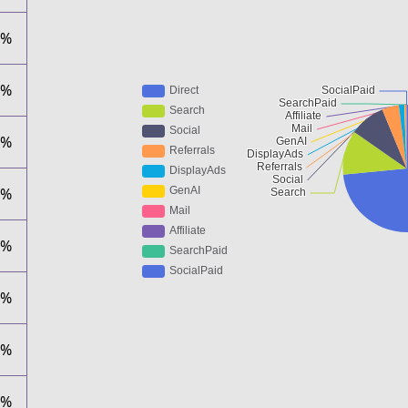
5%
1%
6%
8%
8%
2%
1%
0%