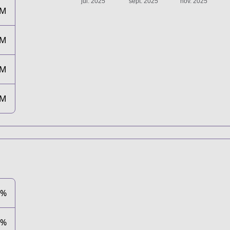
4M
4M
4M
4M
5%
4%