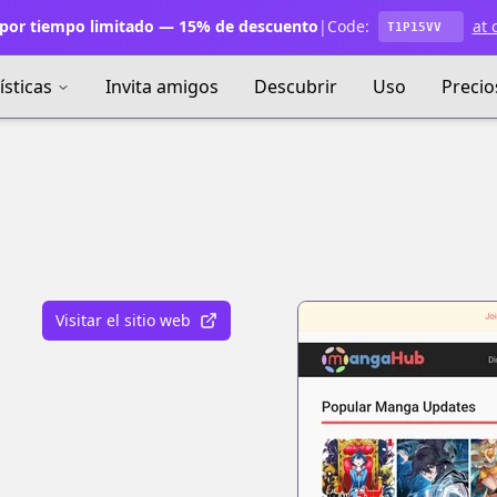
por tiempo limitado — 15% de descuento
|
Code:
at 
T1P15VV
ísticas
Invita amigos
Descubrir
Uso
Precio
Visitar el sitio web