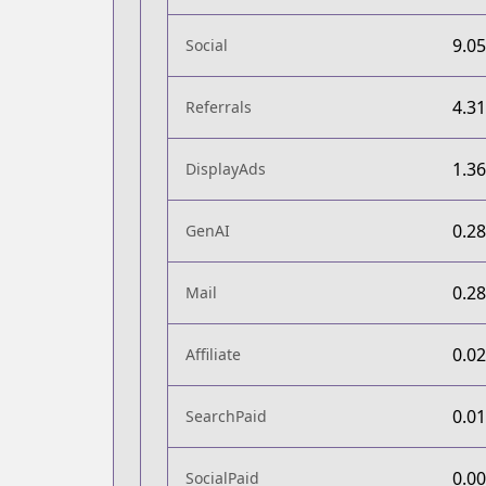
9.0
Social
4.3
Referrals
1.3
DisplayAds
0.2
GenAI
0.2
Mail
0.0
Affiliate
0.0
SearchPaid
0.0
SocialPaid