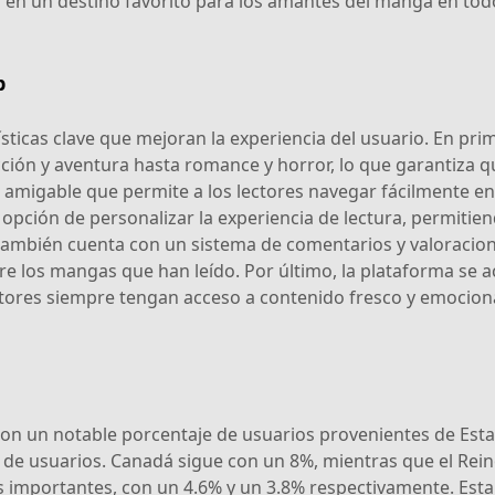
 en un destino favorito para los amantes del manga en to
b
ticas clave que mejoran la experiencia del usuario. En pri
ción y aventura hasta romance y horror, lo que garantiza q
 amigable que permite a los lectores navegar fácilmente en
a opción de personalizar la experiencia de lectura, permitie
b también cuenta con un sistema de comentarios y valoracion
re los mangas que han leído. Por último, la plataforma se
ectores siempre tengan acceso a contenido fresco y emocion
on un notable porcentaje de usuarios provenientes de Est
e usuarios. Canadá sigue con un 8%, mientras que el Reino
mportantes, con un 4.6% y un 3.8% respectivamente. Esta di