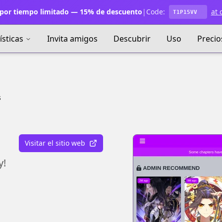
por tiempo limitado — 15% de descuento
|
Code:
at 
T1P15VV
ísticas
Invita amigos
Descubrir
Uso
Precio
s
Visitar el sitio web
y!