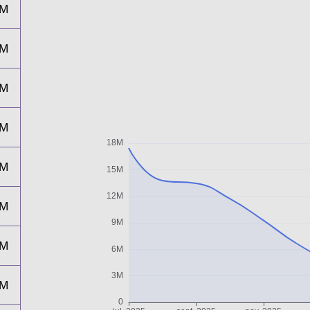
7M
4M
3M
2M
9M
7M
5M
3M