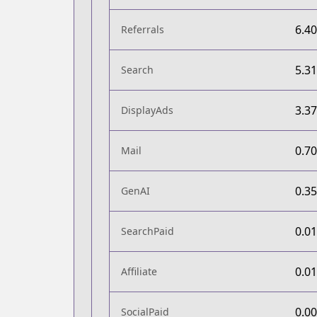
6.4
Referrals
5.3
Search
3.3
DisplayAds
0.7
Mail
0.3
GenAI
0.0
SearchPaid
0.0
Affiliate
0.0
SocialPaid