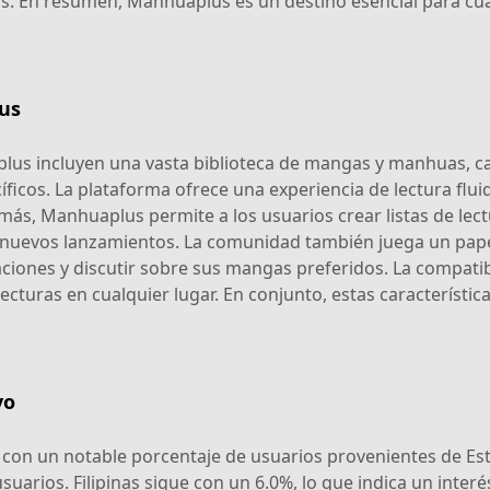
ias. En resumen, Manhuaplus es un destino esencial para c
.
us
aplus incluyen una vasta biblioteca de mangas y manhuas, c
ecíficos. La plataforma ofrece una experiencia de lectura flu
emás, Manhuaplus permite a los usuarios crear listas de lec
re nuevos lanzamientos. La comunidad también juega un pape
ciones y discutir sobre sus mangas preferidos. La compatib
lecturas en cualquier lugar. En conjunto, estas caracterís
vo
 con un notable porcentaje de usuarios provenientes de E
arios. Filipinas sigue con un 6.0%, lo que indica un interé