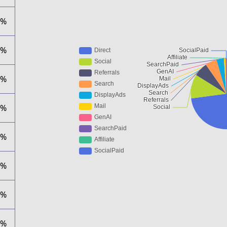
0%
1%
7%
0%
5%
1%
1%
0%