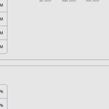
3M
3M
3M
3M
0%
5%